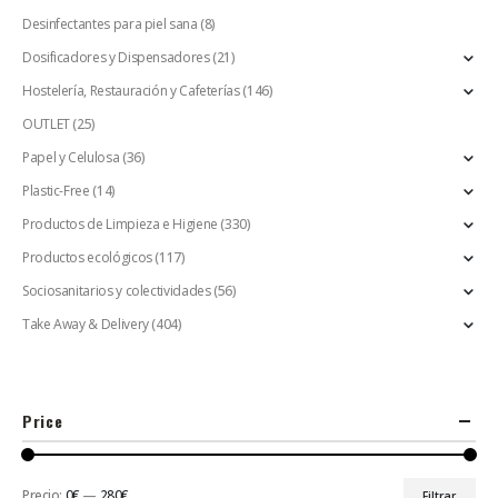
Desinfectantes para piel sana
(8)
Dosificadores y Dispensadores
(21)
Hostelería, Restauración y Cafeterías
(146)
OUTLET
(25)
Papel y Celulosa
(36)
Plastic-Free
(14)
Productos de Limpieza e Higiene
(330)
Productos ecológicos
(117)
Sociosanitarios y colectividades
(56)
Take Away & Delivery
(404)
Price
Precio:
0€
—
280€
Filtrar