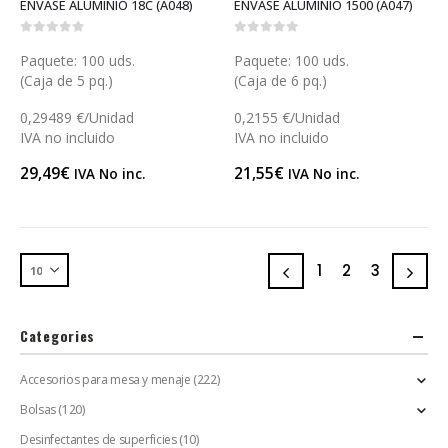
ENVASE ALUMINIO 18C (A048)
ENVASE ALUMINIO 1500 (A047)
0
out of 5
0
out of 5
Paquete: 100 uds.
Paquete: 100 uds.
(Caja de 5 pq.)
(Caja de 6 pq.)
0,29489 €/Unidad
0,2155 €/Unidad
IVA no incluido
IVA no incluido
29,49
€
21,55
€
IVA No inc.
IVA No inc.
1
2
3
Categories
Accesorios para mesa y menaje
(222)
Bolsas
(120)
Desinfectantes de superficies
(10)