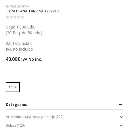
ENVASES DE CARTÓN
TAPA PLANA TARRINA 120 (210GKL80)
0
out of 5
Caja: 1.000 uds.
(20 Paq. de 50 uds.)
0,04 €/Unidad
IVA no incluido
40,00
€
IVA No inc.
Categories
Accesorios para mesa y menaje
(222)
Bolsas
(120)