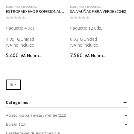
ESTROPAJOS Y RASQUETAS
ESTROPAJOS Y RASQUETAS
ESTROPAJO EVO PROFESIONAL (C040EVO)
SALVAUÑAS FIBRA VERDE (C040)
0
out of 5
0
out of 5
Paquete: 4 uds.
Paquete: 12 uds.
1,35 €/Unidad
0,63 €/Unidad
IVA no incluido
IVA no incluido
5,40
€
7,56
€
IVA No inc.
IVA No inc.
Categories
Accesorios para mesa y menaje
(222)
Bolsas
(120)
Desinfectantes de superficies
(10)