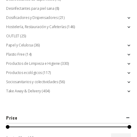
Desinfectantes para piel sana
(8)
Dosificadores y Dispensadores
(21)
Hostelería, Restauración y Cafeterías
(146)
OUTLET
(25)
Papel y Celulosa
(36)
Plastic-Free
(14)
Productos de Limpieza e Higiene
(330)
Productos ecológicos
(117)
Sociosanitarios y colectividades
(56)
Take Away & Delivery
(404)
Price