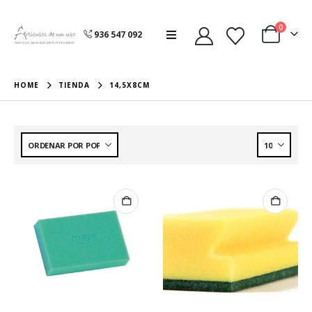
0
936 547 092
HOME
TIENDA
14,5X8CM