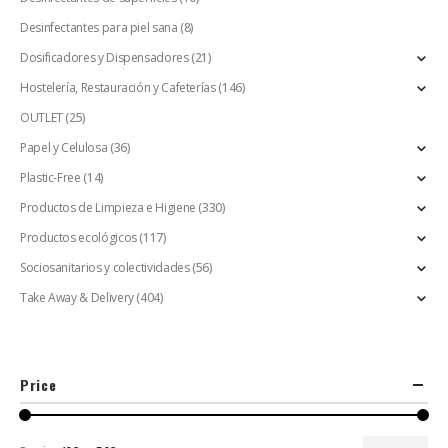
Desinfectantes para piel sana
(8)
Dosificadores y Dispensadores
(21)
Hostelería, Restauración y Cafeterías
(146)
OUTLET
(25)
Papel y Celulosa
(36)
Plastic-Free
(14)
Productos de Limpieza e Higiene
(330)
Productos ecológicos
(117)
Sociosanitarios y colectividades
(56)
Take Away & Delivery
(404)
Price