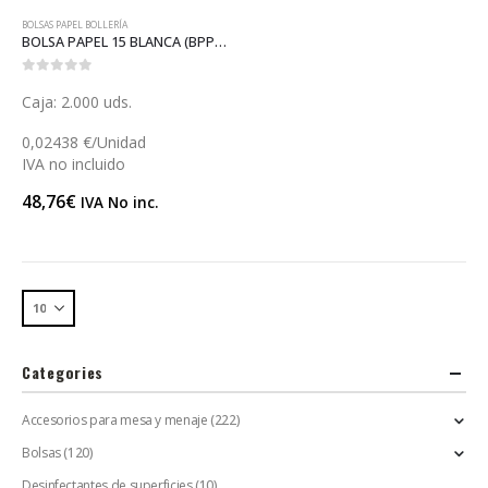
BOLSAS PAPEL BOLLERÍA
BOLSA PAPEL 15 BLANCA (BPP12)
0
out of 5
Caja: 2.000 uds.
0,02438 €/Unidad
IVA no incluido
48,76
€
IVA No inc.
Categories
Accesorios para mesa y menaje
(222)
Bolsas
(120)
Desinfectantes de superficies
(10)