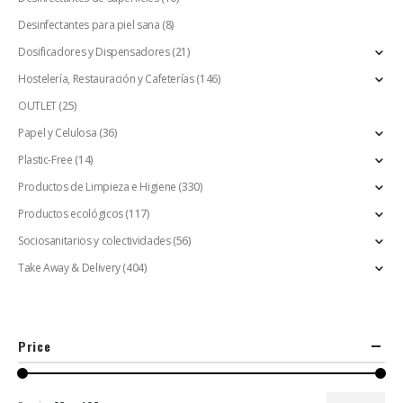
Desinfectantes para piel sana
(8)
Dosificadores y Dispensadores
(21)
Hostelería, Restauración y Cafeterías
(146)
OUTLET
(25)
Papel y Celulosa
(36)
Plastic-Free
(14)
Productos de Limpieza e Higiene
(330)
Productos ecológicos
(117)
Sociosanitarios y colectividades
(56)
Take Away & Delivery
(404)
Price