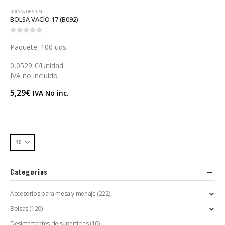
BOLSAS DE 90 Μ
BOLSA VACÍO 17 (B092)
0
out of 5
Paquete: 100 uds.
0,0529 €/Unidad
IVA no incluido
5,29
€
IVA No inc.
Categories
Accesorios para mesa y menaje
(222)
Bolsas
(120)
Desinfectantes de superficies
(10)