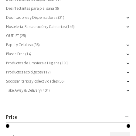
Desinfectantes para piel sana
(8)
Dosificadores y Dispensadores
(21)
Hostelería, Restauración y Cafeterías
(146)
OUTLET
(25)
Papel y Celulosa
(36)
Plastic-Free
(14)
Productos de Limpieza e Higiene
(330)
Productos ecológicos
(117)
Sociosanitarios y colectividades
(56)
Take Away & Delivery
(404)
Price