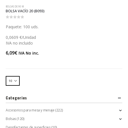
BOLSAS DE 90 Μ
BOLSA VACÍO 20 (B093)
0
out of 5
Paquete: 100 uds.
0,0609 €/Unidad
IVA no incluido
6,09
€
IVA No inc.
Categories
Accesorios para mesa y menaje
(222)
Bolsas
(120)
Desinfectantes de superficies
(10)