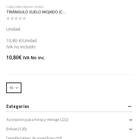
CUBOS PARA FREGAR Y AFINES
TRIÁNGULO SUELO MOJADO (C092)
0
out of 5
Unidad
10,80 €/Unidad
IVA no incluido
10,80
€
IVA No inc.
Categories
Accesorios para mesa y menaje
(222)
Bolsas
(120)
Desinfectantes de superficies
(10)