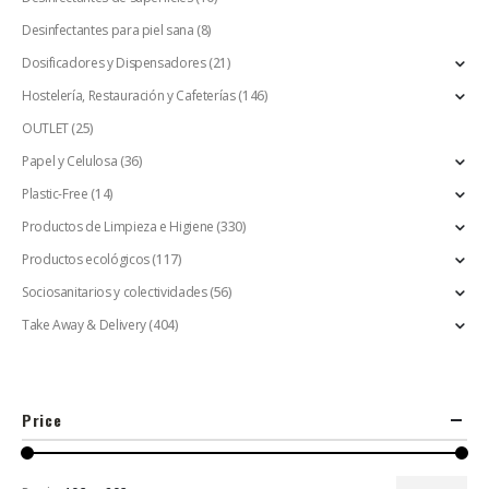
Desinfectantes para piel sana
(8)
Dosificadores y Dispensadores
(21)
Hostelería, Restauración y Cafeterías
(146)
OUTLET
(25)
Papel y Celulosa
(36)
Plastic-Free
(14)
Productos de Limpieza e Higiene
(330)
Productos ecológicos
(117)
Sociosanitarios y colectividades
(56)
Take Away & Delivery
(404)
Price