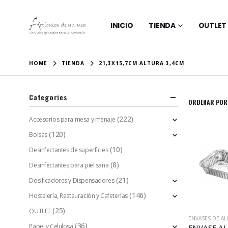
INICIO
TIENDA
OUTLET
HOME
TIENDA
21,3X15,7CM ALTURA 3,4CM
Categories
ORDENAR POR
(222)
Accesorios para mesa y menaje
(120)
Bolsas
(10)
Desinfectantes de superficies
(8)
Desinfectantes para piel sana
(21)
Dosificadores y Dispensadores
(146)
Hostelería, Restauración y Cafeterías
(25)
OUTLET
(36)
Papel y Celulosa