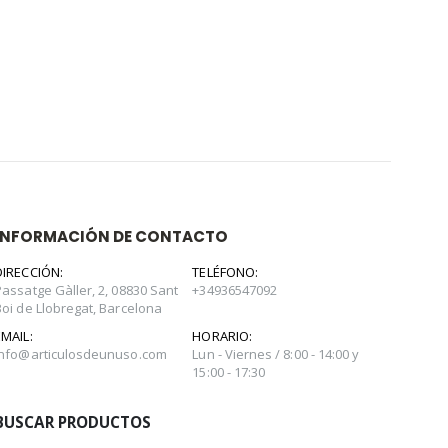
INFORMACIÓN DE CONTACTO
DIRECCIÓN:
TELÉFONO:
Passatge Gàller, 2, 08830 Sant
+34936547092
Boi de Llobregat, Barcelona
EMAIL:
HORARIO:
info@articulosdeunuso.com
Lun - Viernes / 8:00 - 14:00 y
15:00 - 17:30
BUSCAR PRODUCTOS