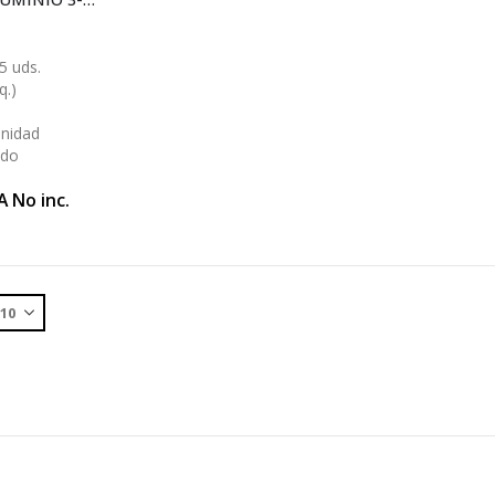
5 uds.
q.)
Unidad
ido
A No inc.