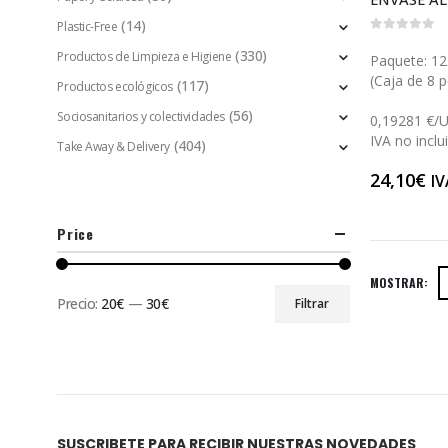
(14)
Plastic-Free
0
out of 5
(330)
Productos de Limpieza e Higiene
Paquete: 12
(Caja de 8 p
(117)
Productos ecológicos
(56)
Sociosanitarios y colectividades
0,19281 €/
IVA no inclu
(404)
Take Away & Delivery
24,10
€
IV
Price
MOSTRAR:
Precio:
20€
—
30€
Filtrar
SUSCRIBETE PARA RECIBIR NUESTRAS NOVEDADES