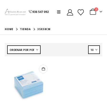
0
936 547 092
HOME
TIENDA
35X38CM