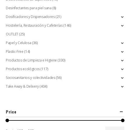
Desinfectantes para piel sana
(8)
Dosificadores y Dispensadores
(21)
Hostelería, Restauración y Cafeterías
(146)
OUTLET
(25)
Papel y Celulosa
(36)
Plastic-Free
(14)
Productos de Limpieza e Higiene
(330)
Productos ecológicos
(117)
Sociosanitarios y colectividades
(56)
Take Away & Delivery
(404)
Price