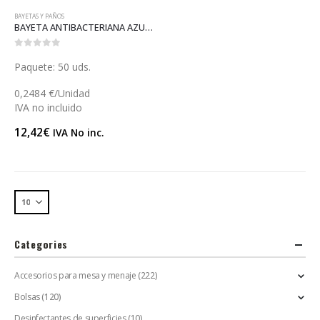
BAYETAS Y PAÑOS
BAYETA ANTIBACTERIANA AZUL (C039)
0
out of 5
Paquete: 50 uds.
0,2484 €/Unidad
IVA no incluido
12,42
€
IVA No inc.
Categories
Accesorios para mesa y menaje
(222)
Bolsas
(120)
Desinfectantes de superficies
(10)