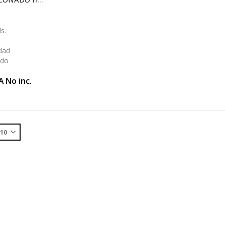
s.
dad
ido
A No inc.