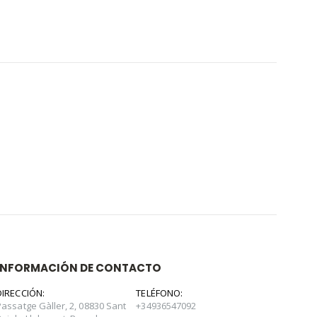
INFORMACIÓN DE CONTACTO
DIRECCIÓN:
TELÉFONO:
Passatge Gàller, 2, 08830 Sant
+34936547092