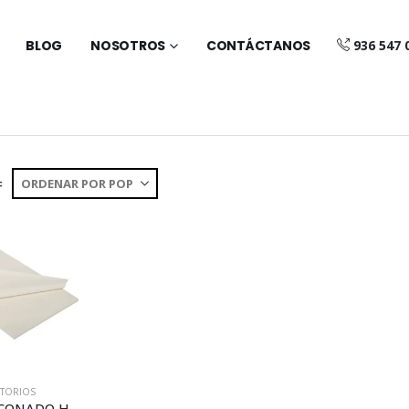
BLOG
NOSOTROS
CONTÁCTANOS
936 547 
:
LTORIOS
PAPEL SILICONADO HORNO 40 (B088)