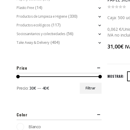
(14)
Plastic-Free
0
out of 5
(330)
Productos de Limpieza e Higiene
Caja: 500 ud
(117)
Productos ecológicos
0,062 €/Uni
(56)
Sociosanitarios y colectividades
IVA no inclu
(404)
Take Away & Delivery
31,00
€
IV
Price
MOSTRAR:
Precio:
30€
—
40€
Filtrar
Color
Blanco