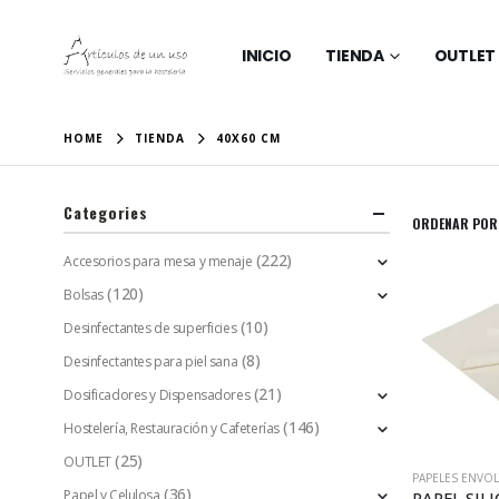
INICIO
TIENDA
OUTLET
HOME
TIENDA
40X60 CM
Categories
ORDENAR POR
(222)
Accesorios para mesa y menaje
(120)
Bolsas
(10)
Desinfectantes de superficies
(8)
Desinfectantes para piel sana
(21)
Dosificadores y Dispensadores
(146)
Hostelería, Restauración y Cafeterías
(25)
OUTLET
PAPELES ENVO
(36)
Papel y Celulosa