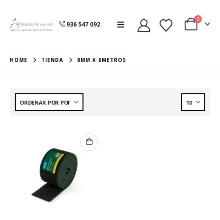
0
936 547 092
HOME
TIENDA
8MM X 6METROS