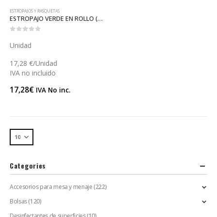
ESTROPAJOS Y RASQUETAS
ESTROPAJO VERDE EN ROLLO (C032)
0
out of 5
Unidad
17,28 €/Unidad
IVA no incluido
17,28
€
IVA No inc.
Categories
Accesorios para mesa y menaje
(222)
Bolsas
(120)
Desinfectantes de superficies
(10)