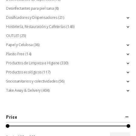
Desinfectantes para piel sana
(8)
Dosificadores y Dispensadores
(21)
Hostelería, Restauración y Cafeterías
(146)
OUTLET
(25)
Papel y Celulosa
(36)
Plastic-Free
(14)
Productos de Limpieza e Higiene
(330)
Productos ecológicos
(117)
Sociosanitarios y colectividades
(56)
Take Away & Delivery
(404)
Price