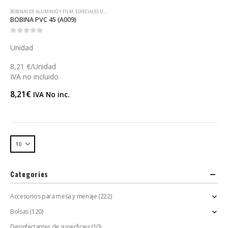
BOBINAS DE ALUMINIO Y FILM
,
ESPECIALES UN SOLO USO
BOBINA PVC 45 (A009)
0
out of 5
Unidad
8,21 €/Unidad
IVA no incluido
8,21
€
IVA No inc.
Categories
Accesorios para mesa y menaje
(222)
Bolsas
(120)
Desinfectantes de superficies
(10)