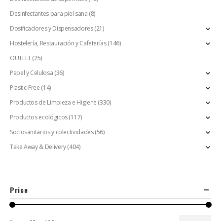
Desinfectantes para piel sana
(8)
Dosificadores y Dispensadores
(21)
Hostelería, Restauración y Cafeterías
(146)
OUTLET
(25)
Papel y Celulosa
(36)
Plastic-Free
(14)
Productos de Limpieza e Higiene
(330)
Productos ecológicos
(117)
Sociosanitarios y colectividades
(56)
Take Away & Delivery
(404)
Price