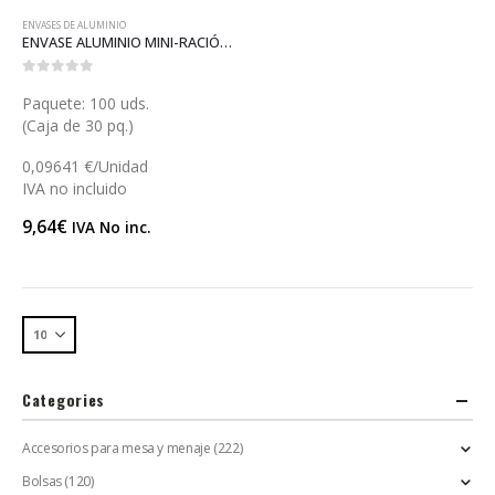
ENVASES DE ALUMINIO
ENVASE ALUMINIO MINI-RACIÓN (A031)
0
out of 5
Paquete: 100 uds.
(Caja de 30 pq.)
0,09641 €/Unidad
IVA no incluido
9,64
€
IVA No inc.
Categories
Accesorios para mesa y menaje
(222)
Bolsas
(120)