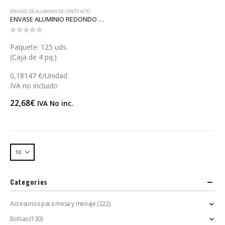
ENVASES DE ALUMINIO DE CANTO ALTO
ENVASE ALUMINIO REDONDO CANTO ALTO (A030)
0
out of 5
Paquete: 125 uds.
(Caja de 4 pq.)
0,18147 €/Unidad
IVA no incluido
22,68
€
IVA No inc.
Categories
Accesorios para mesa y menaje
(222)
Bolsas
(120)