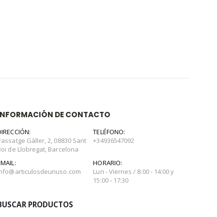
INFORMACIÓN DE CONTACTO
DIRECCIÓN:
TELÉFONO:
Passatge Gàller, 2, 08830 Sant
+34936547092
Boi de Llobregat, Barcelona
EMAIL:
HORARIO:
info@articulosdeunuso.com
Lun - Viernes / 8:00 - 14:00 y
15:00 - 17:30
BUSCAR PRODUCTOS