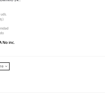
 uds.
q.)
Unidad
ido
A No inc.