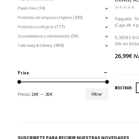
(14)
Plastic-Free
0
out of 5
(330)
Productos de Limpieza e Higiene
Paquete: 70
(Caja de 4 p
(117)
Productos ecológicos
(56)
Sociosanitarios y colectividades
0,38563 €/
IVA no inclu
(404)
Take Away & Delivery
26,99
€
IV
Price
MOSTRAR:
Precio:
20€
—
30€
Filtrar
SUSCRIBETE PARA RECIBIR NUESTRAS NOVEDADES