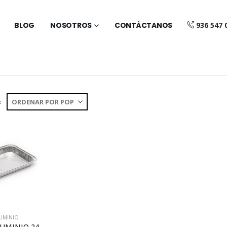
BLOG
NOSOTROS
CONTÁCTANOS
936 547 
:
LUMINIO
ENVASE ALUMINIO 24C (A050)