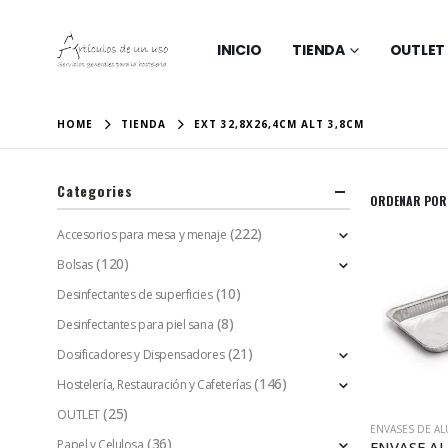
INICIO
TIENDA
OUTLET
HOME
TIENDA
EXT 32,8X26,4CM ALT 3,8CM
Categories
ORDENAR POR
(222)
Accesorios para mesa y menaje
(120)
Bolsas
(10)
Desinfectantes de superficies
(8)
Desinfectantes para piel sana
(21)
Dosificadores y Dispensadores
(146)
Hostelería, Restauración y Cafeterías
(25)
OUTLET
ENVASES DE A
(36)
Papel y Celulosa