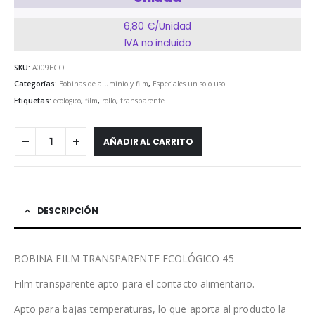
6,80
€/Unidad
IVA no incluido
SKU:
A009ECO
Categorías:
Bobinas de aluminio y film
,
Especiales un solo uso
Etiquetas:
ecologico
,
film
,
rollo
,
transparente
AÑADIR AL CARRITO
DESCRIPCIÓN
BOBINA FILM TRANSPARENTE ECOLÓGICO 45
Film transparente apto para el contacto alimentario.
Apto para bajas temperaturas, lo que aporta al producto la