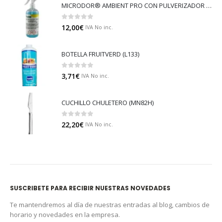
MICRODOR® AMBIENT PRO CON PULVERIZADOR (LB08)
0
out of 5
12,00
€
IVA No inc.
BOTELLA FRUITVERD (L133)
0
out of 5
3,71
€
IVA No inc.
CUCHILLO CHULETERO (MN82H)
0
out of 5
22,20
€
IVA No inc.
SUSCRIBETE PARA RECIBIR NUESTRAS NOVEDADES
Te mantendremos al día de nuestras entradas al blog, cambios de
horario y novedades en la empresa.