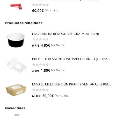
0
out of 5
60,00
€
IVA No inc.
Productos rebajados
ENSALADERA REDONDA NEGRA 750 (E132N)
0
out of 5
4,85
€
IVA No inc.
9,71
€
PROTECTOR ASIENTO WC PAPEL BLANCO (GP16213)
0
out of 5
1,80
€
IVA No inc.
3,60
€
ENVASE MULTIFUNCIÓN KRAFT 2 VENTANAS (210BOXS501)
0
out of 5
30,00
€
IVA No inc.
60,00
€
Novedades