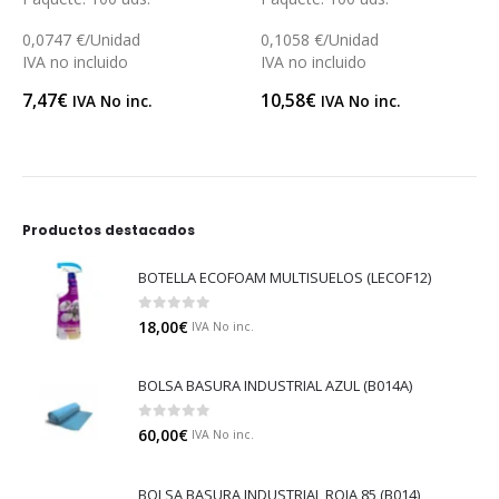
0,1058 €/Unidad
0,02438 €/Unidad
IVA no incluido
IVA no incluido
10,58
€
58,51
€
IVA No inc.
IVA No inc.
Productos destacados
BOTELLA ECOFOAM MULTISUELOS (LECOF12)
0
out of 5
18,00
€
IVA No inc.
BOLSA BASURA INDUSTRIAL AZUL (B014A)
0
out of 5
60,00
€
IVA No inc.
BOLSA BASURA INDUSTRIAL ROJA 85 (B014)