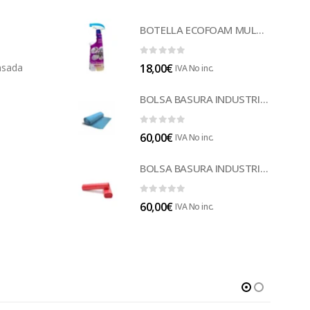
BOTELLA ECOFOAM MULTISUELOS (LECOF12)
0
out of 5
18,00
€
nsada
IVA No inc.
BOLSA BASURA INDUSTRIAL AZUL (B014A)
0
out of 5
60,00
€
IVA No inc.
BOLSA BASURA INDUSTRIAL ROJA 85 (B014)
0
out of 5
60,00
€
IVA No inc.