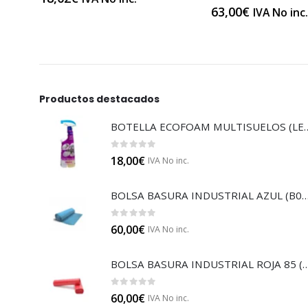
63,00
€
IVA No inc
Productos destacados
BOTELLA ECOFOAM MU
0
out of 5
18,00
€
IVA No inc.
BOLSA BASURA INDUSTRIAL AZUL
0
out of 5
60,00
€
IVA No inc.
BOLSA BASURA INDUSTRIAL RO
0
out of 5
60,00
€
IVA No inc.