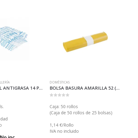
LLERÍA
DOMÉSTICAS
INDUST
BOLSA PAPEL ANTIGRASA 14 PAROLE (BPP17)
BOLSA BASURA AMARILLA 52 (B002A)
0
out of 5
0
out 
s.
Caja: 50 rollos
Caja: 
(Caja de 50 rollos de 25 bolsas)
(Caja
idad
o
1,14 €/Rollo
2,42 
IVA no incluido
IVA n
 No inc.