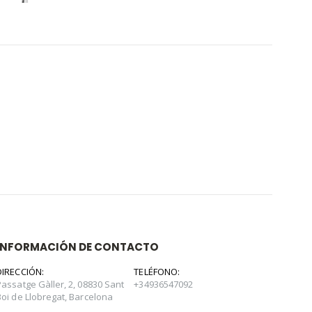
INFORMACIÓN DE CONTACTO
DIRECCIÓN:
TELÉFONO:
Passatge Gàller, 2, 08830 Sant
+34936547092
Boi de Llobregat, Barcelona