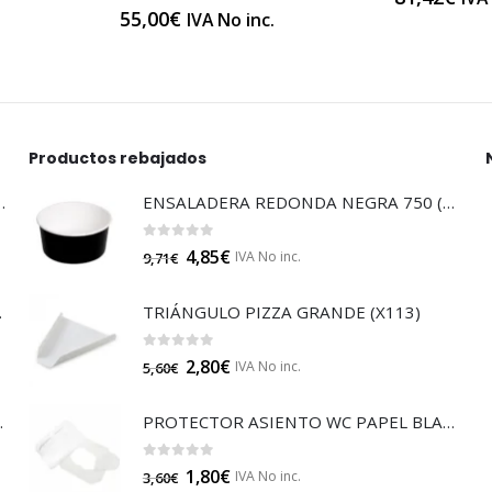
55,00
€
.
IVA No inc.
Productos rebajados
LTISUELOS (LECOF12)
ENSALADERA REDONDA NEGRA 750 (E132N)
0
out of 5
4,85
€
IVA No inc.
9,71
€
 (B014A)
TRIÁNGULO PIZZA GRANDE (X113)
0
out of 5
2,80
€
IVA No inc.
5,60
€
JA 85 (B014)
PROTECTOR ASIENTO WC PAPEL BLANCO (GP16213)
0
out of 5
1,80
€
IVA No inc.
3,60
€