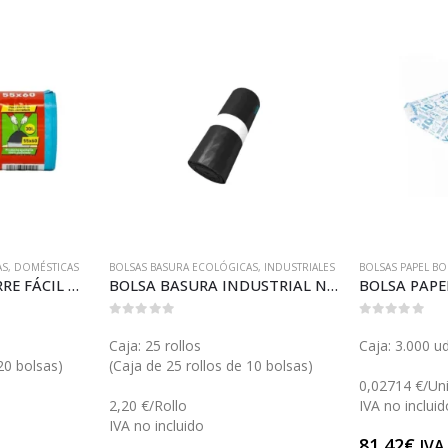
AS
,
DOMÉSTICAS
BOLSAS BASURA ECOLÓGICAS
,
INDUSTRIALES
BOLSAS PAPEL BO
BOLSA BASURA CIERRE FÁCIL AZUL (B004M)
BOLSA BASURA INDUSTRIAL NEGRA 90 (B011)
0
out of 5
0
out of 5
Caja: 25 rollos
Caja: 3.000 ud
20 bolsas)
(Caja de 25 rollos de 10 bolsas)
0,02714 €/Un
2,20 €/Rollo
IVA no incluid
IVA no incluido
81,42
€
IVA