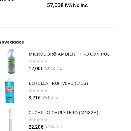
57,00
€
60,5
IVA No inc.
Novedades
MICRODOR® AMBIENT PRO CON PULVERIZADOR (LB08)
0
out of 5
12,00
€
IVA No inc.
BOTELLA FRUITVERD (L133)
0
out of 5
3,71
€
IVA No inc.
CUCHILLO CHULETERO (MN82H)
0
out of 5
22,20
€
IVA No inc.