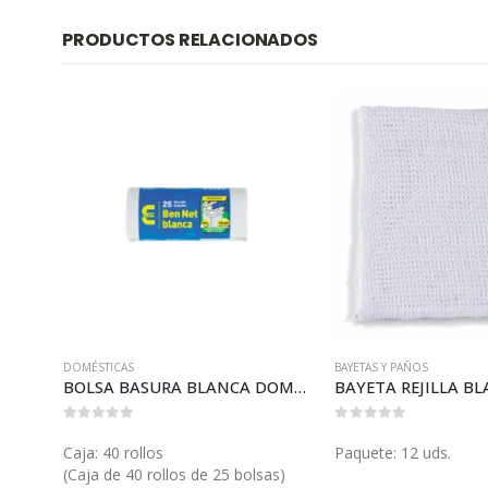
PRODUCTOS RELACIONADOS
SALSAS
DOMÉSTICAS
BAYETAS Y PAÑOS
TARRINA PAPEL PLISADO 100 (GP12677)
BOLSA BASURA BLANCA DOMÉSTICA (B001B)
0
out of 5
0
out of 5
Caja: 40 rollos
Paquete: 12 uds.
(Caja de 40 rollos de 25 bolsas)