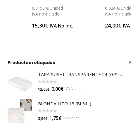
0,0153 €/Unidad
0,024 €/Unid
IVA no incluido
IVA no incluid
15,30
€
24,00
€
IVA No inc.
IVA
Productos rebajados
LTISUELOS (LECOF12)
TAPA SUSHI TRANSPARENTE 24 (GP22075)
0
out of 5
6,00
€
IVA No inc.
12,00
€
 (B014A)
BLONDA LITO 18 (BL54L)
0
out of 5
1,75
€
IVA No inc.
3,50
€