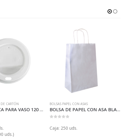
 DE CARTÓN
BOLSAS PAPEL CON ASAS
SERVIL
TAPA BLANCA PARA VASO 120 (V037T)
BOLSA DE PAPEL CON ASA BLANCA 20 (BGP10906)
0
out of 5
0
out 
s.
Caja: 250 uds.
Paque
00 uds.)