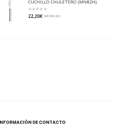
CUCHILLO CHULETERO (MN82H)
0
out of 5
22,20
€
IVA No inc.
INFORMACIÓN DE CONTACTO