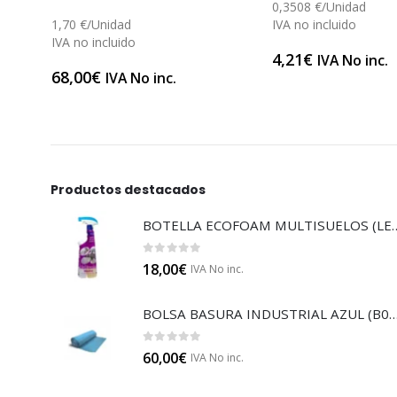
0,3508 €/Unidad
1,70 €/Unidad
IVA no incluido
IVA no incluido
4,21
€
IVA No inc.
68,00
€
IVA No inc.
Productos destacados
BOTELLA ECOFOAM MU
0
out of 5
18,00
€
IVA No inc.
BOLSA BASURA INDUSTRIAL AZUL
0
out of 5
60,00
€
IVA No inc.