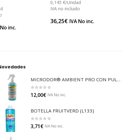
0,145 €/Unidad
0,004
ad
IVA no incluido
IVA n
o
36,25
€
3,60
IVA No inc.
 No inc.
Novedades
MICRODOR® AMBIENT PRO CON PULVERIZADOR (LB08)
0
out of 5
12,00
€
IVA No inc.
BOTELLA FRUITVERD (L133)
0
out of 5
3,71
€
IVA No inc.