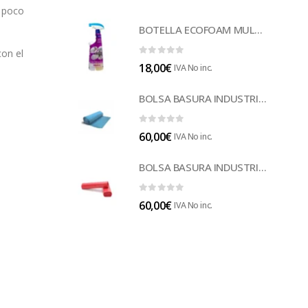
n poco
BOTELLA ECOFOAM MULTISUELOS (LECOF12)
on el
0
out of 5
18,00
€
IVA No inc.
BOLSA BASURA INDUSTRIAL AZUL (B014A)
0
out of 5
60,00
€
IVA No inc.
BOLSA BASURA INDUSTRIAL ROJA 85 (B014)
0
out of 5
60,00
€
IVA No inc.