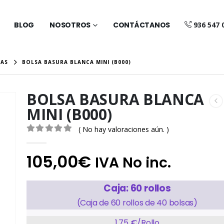
BLOG
NOSOTROS
CONTÁCTANOS
936 547 
CAS
BOLSA BASURA BLANCA MINI (B000)
BOLSA BASURA BLANCA
MINI (B000)
( No hay valoraciones aún. )
0
out of 5
105,00
€
IVA No inc.
Caja: 60 rollos
(Caja de 60 rollos de 40 bolsas)
1,75 €/Rollo