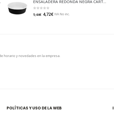
JA 85 (B014)
ENSALADERA REDONDA NEGRA CARTÓN 500 (E130N)
0
out of 5
4,72
€
IVA No inc.
9,44
€
 de horario y novedades en la empresa.
POLÍTICAS Y USO DE LA WEB