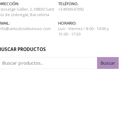
DIRECCIÓN:
TELÉFONO:
Passatge Gàller, 2, 08830 Sant
+34936547092
Boi de Llobregat, Barcelona
EMAIL:
HORARIO:
info@articulosdeunuso.com
Lun - Viernes / 8:00 - 14:00 y
15:00 - 17:30
BUSCAR PRODUCTOS
Buscar