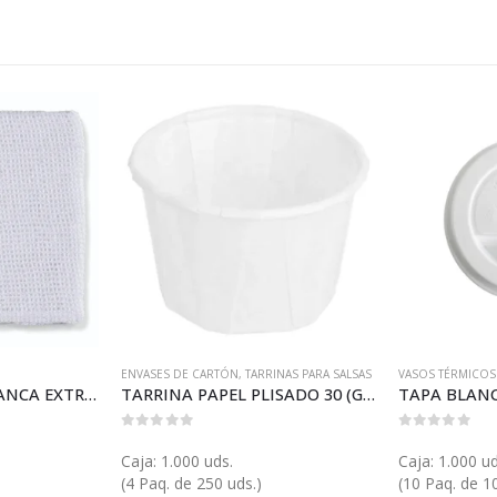
ENVASES DE CARTÓN
,
TARRINAS PARA SALSAS
VASOS TÉRMICOS
BAYETA REJILLA BLANCA EXTRA (C033)
TARRINA PAPEL PLISADO 30 (GP12669)
0
out of 5
0
out of 5
Caja: 1.000 uds.
Caja: 1.000 ud
(4 Paq. de 250 uds.)
(10 Paq. de 1