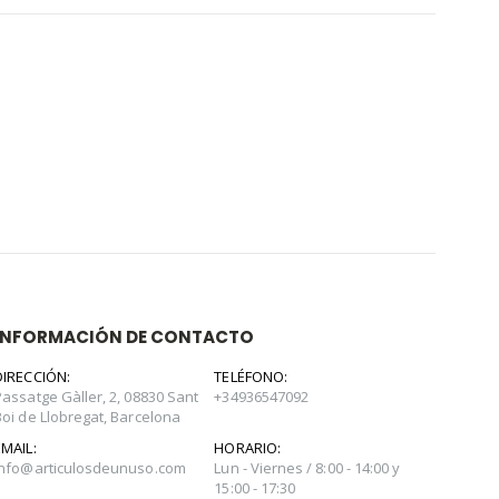
INFORMACIÓN DE CONTACTO
DIRECCIÓN:
TELÉFONO:
Passatge Gàller, 2, 08830 Sant
+34936547092
Boi de Llobregat, Barcelona
EMAIL:
HORARIO:
info@articulosdeunuso.com
Lun - Viernes / 8:00 - 14:00 y
15:00 - 17:30