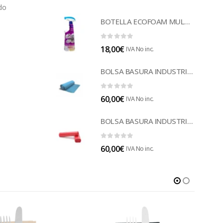
ndo
BOTELLA ECOFOAM MULTISUELOS (LECOF12)
0
out of 5
18,00
€
IVA No inc.
BOLSA BASURA INDUSTRIAL AZUL (B014A)
0
out of 5
60,00
€
IVA No inc.
BOLSA BASURA INDUSTRIAL ROJA 85 (B014)
0
out of 5
60,00
€
IVA No inc.