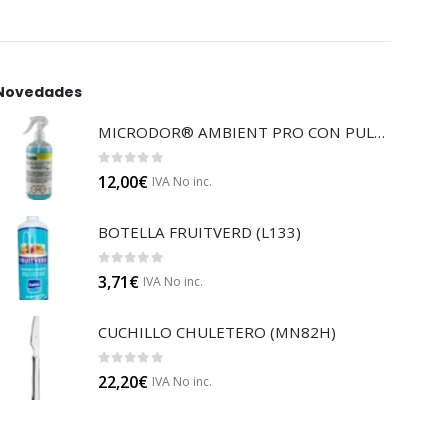
Novedades
MICRODOR® AMBIENT PRO CON PULVERIZADOR (LB08)
0
out of 5
12,00
€
IVA No inc.
BOTELLA FRUITVERD (L133)
0
out of 5
3,71
€
IVA No inc.
CUCHILLO CHULETERO (MN82H)
0
out of 5
22,20
€
IVA No inc.