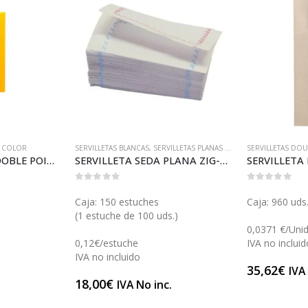
T COLOR
SERVILLETAS BLANCAS
,
SERVILLETAS PLANAS Y PARA DISPENSADORES
SERVILLETAS DO
SERVILLETA 40X40 DOBLE POINT 1/8 AMARILLA (S124A)
SERVILLETA SEDA PLANA ZIG-ZAG (S002)
0
out of 5
0
out of 5
Caja: 150 estuches
Caja: 960 uds
(1 estuche de 100 uds.)
0,0371 €/Uni
0,12€/estuche
IVA no incluid
IVA no incluido
35,62
€
.
IVA
18,00
€
IVA No inc.