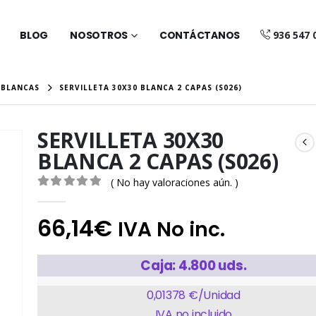
BLOG
NOSOTROS
CONTÁCTANOS
936 547 
 BLANCAS
SERVILLETA 30X30 BLANCA 2 CAPAS (S026)
SERVILLETA 30X30
BLANCA 2 CAPAS (S026)
( No hay valoraciones aún. )
0
out of 5
66,14
€
IVA No inc.
Caja: 4.800 uds.
0,01378 €/Unidad
IVA no incluido