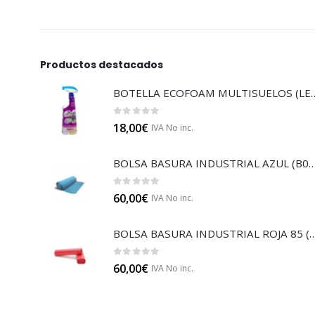
Productos destacados
BOTELLA ECOFOAM MU
0
out of 5
18,00
€
IVA No inc.
BOLSA BASURA INDUSTRIAL AZUL
0
out of 5
60,00
€
IVA No inc.
BOLSA BASURA INDUSTRIAL RO
0
out of 5
60,00
€
IVA No inc.