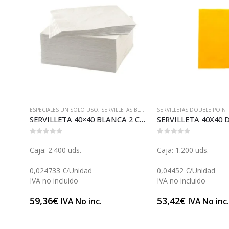
SOLO USO
ESPECIALES UN SOLO USO
,
SERVILLETAS BLANCAS
SERVILLETAS DOUBLE POIN
BOBINA FILM TRANSPARENTE ECOLÓGICO 30 (A007ECO)
SERVILLETA 40×40 BLANCA 2 CAPAS 1/8 (S038)
0
out of 5
0
out of 5
Caja: 2.400 uds.
Caja: 1.200 uds.
0,024733 €/Unidad
0,04452 €/Unidad
IVA no incluido
IVA no incluido
59,36
€
53,42
€
IVA No inc.
IVA No inc