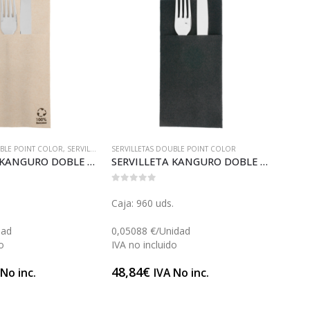
UBLE POINT COLOR
,
SERVILLETAS ECOLÓGICAS
SERVILLETAS DOUBLE POINT COLOR
SERVIL
SERVILLETA KANGURO DOBLE POINT NATURE (S133NA)
SERVILLETA KANGURO DOBLE POINT NEGRA (S133)
0
out of 5
0
out 
.
Caja: 960 uds.
Caja:
dad
0,05088 €/Unidad
0,007
o
IVA no incluido
IVA n
48,84
€
44,5
 No inc.
IVA No inc.