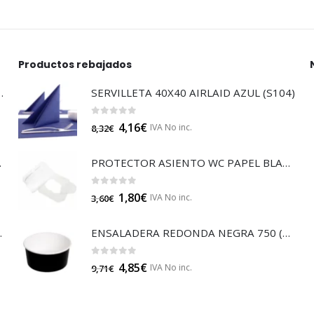
Productos rebajados
LTISUELOS (LECOF12)
SERVILLETA 40X40 AIRLAID AZUL (S104)
0
out of 5
4,16
€
IVA No inc.
8,32
€
 (B014A)
PROTECTOR ASIENTO WC PAPEL BLANCO (GP16213)
0
out of 5
1,80
€
IVA No inc.
3,60
€
JA 85 (B014)
ENSALADERA REDONDA NEGRA 750 (E132N)
0
out of 5
4,85
€
IVA No inc.
9,71
€