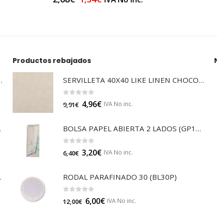
Productos rebajados
LTISUELOS (LECOF12)
SERVILLETA 40X40 LIKE LINEN CHOCOLATE (SGP17927)
0
out of 5
4,96
€
IVA No inc.
9,91
€
 (B014A)
BOLSA PAPEL ABIERTA 2 LADOS (GP14714)
0
out of 5
3,20
€
IVA No inc.
6,40
€
JA 85 (B014)
RODAL PARAFINADO 30 (BL30P)
0
out of 5
6,00
€
IVA No inc.
12,00
€