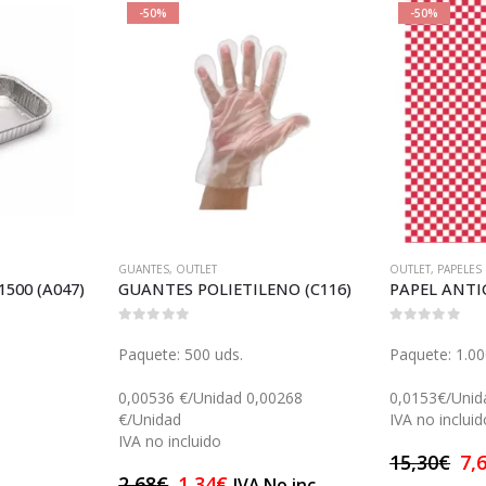
-50%
-50%
GUANTES
,
OUTLET
OUTLET
,
PAPELES
500 (A047)
GUANTES POLIETILENO (C116)
0
out of 5
0
out of 5
Paquete: 500 uds.
Paquete: 1.00
0,00536 €/Unidad 0,00268
0,0153€/Unid
€/Unidad
IVA no incluid
IVA no incluido
15,30
€
7,
2,68
€
1,34
€
.
IVA No inc.