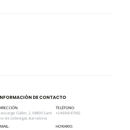
INFORMACIÓN DE CONTACTO
DIRECCIÓN:
TELÉFONO:
Passatge Gàller, 2, 08830 Sant
+34936547092
Boi de Llobregat, Barcelona
EMAIL:
HORARIO: