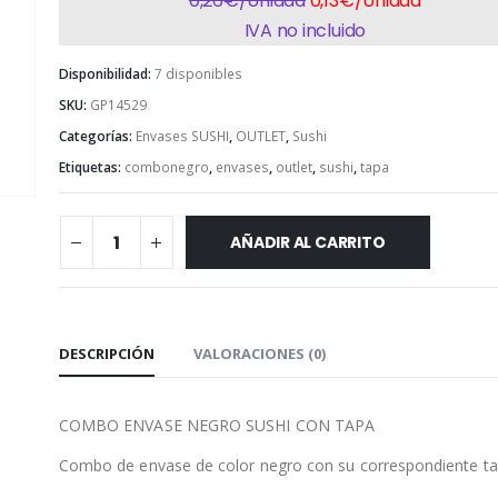
0,26€/Unidad
0,13€/Unidad
IVA no incluido
Disponibilidad:
7 disponibles
SKU:
GP14529
Categorías:
Envases SUSHI
,
OUTLET
,
Sushi
Etiquetas:
combonegro
,
envases
,
outlet
,
sushi
,
tapa
AÑADIR AL CARRITO
DESCRIPCIÓN
VALORACIONES (0)
COMBO ENVASE NEGRO SUSHI CON TAPA
Combo de envase de color negro con su correspondiente ta