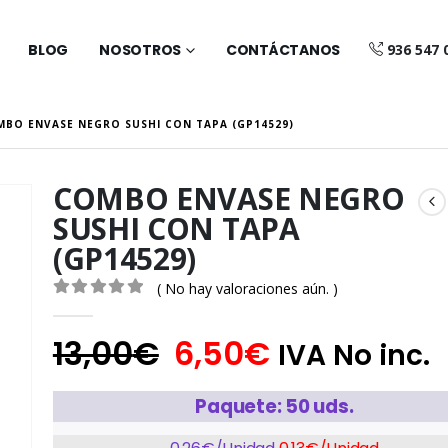
BLOG
NOSOTROS
CONTÁCTANOS
936 547 
MBO ENVASE NEGRO SUSHI CON TAPA (GP14529)
COMBO ENVASE NEGRO
SUSHI CON TAPA
(GP14529)
( No hay valoraciones aún. )
0
out of 5
13,00
€
6,50
€
IVA No inc.
Paquete: 50 uds.