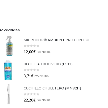
Novedades
MICRODOR® AMBIENT PRO CON PULVERIZADOR (LB08)
0
out of 5
12,00
€
IVA No inc.
BOTELLA FRUITVERD (L133)
0
out of 5
3,71
€
IVA No inc.
CUCHILLO CHULETERO (MN82H)
0
out of 5
22,20
€
IVA No inc.