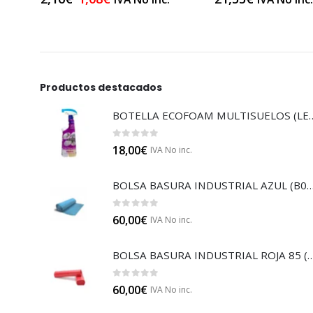
Productos destacados
BOTELLA ECOFOAM MU
0
out of 5
18,00
€
IVA No inc.
BOLSA BASURA INDUSTRIAL AZUL
0
out of 5
60,00
€
IVA No inc.
BOLSA BASURA INDUSTRIAL RO
0
out of 5
60,00
€
IVA No inc.