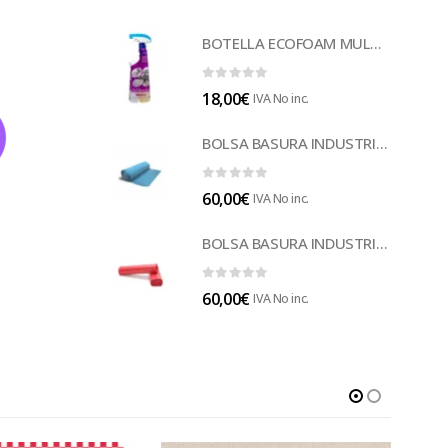
BOTELLA ECOFOAM MULTISUELOS (LECOF12)
0
out of 5
18,00
€
IVA No inc.
BOLSA BASURA INDUSTRIAL AZUL (B014A)
0
out of 5
60,00
€
IVA No inc.
BOLSA BASURA INDUSTRIAL ROJA 85 (B014)
0
out of 5
60,00
€
IVA No inc.