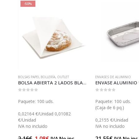
-50%
DE MESA
BOLSAS PAPEL BOLLERÍA
,
OUTLET
,
OUTLET
ENVASES DE ALUMINIO
TENEDOR DE MESA ACERO (GP11206)
BOLSA ABIERTA 2 LADOS BLANCO 11 (GP25511)
ENVASE ALUMINIO 1
0
out of 5
0
out of 5
Paquete: 100 uds.
Paquete: 100 uds.
(Caja de 6 pq.)
0,02164 €/Unidad 0,01082
€/Unidad
0,2155 €/Unidad
IVA no incluido
IVA no incluido
c.
2,16
€
1,08
€
21,55
€
IVA No inc.
IVA No inc