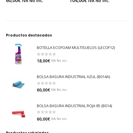
60,00
€
104,00
€
IVA No inc.
IVA No inc.
Productos destacados
BOTELLA ECOFOAM MULTISUELOS (LECOF12)
0
out of 5
18,00
€
IVA No inc.
BOLSA BASURA INDUSTRIAL AZUL (B014A)
0
out of 5
60,00
€
IVA No inc.
BOLSA BASURA INDUSTRIAL ROJA 85 (B014)
0
out of 5
60,00
€
IVA No inc.
Productos rebajados