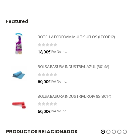
Featured
BOTELLA ECOFOAM MULTISUELOS (LECOF12)
0
out of 5
18,00
€
IVA No inc.
BOLSA BASURA INDUSTRIAL AZUL (B014A)
0
out of 5
60,00
€
IVA No inc.
BOLSA BASURA INDUSTRIAL ROJA 85 (B014)
0
out of 5
60,00
€
IVA No inc.
PRODUCTOS RELACIONADOS