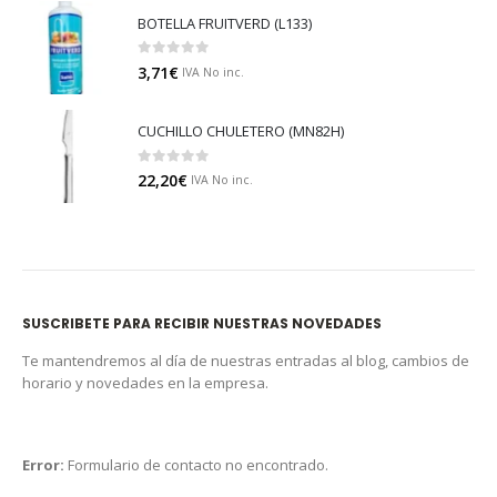
BOTELLA FRUITVERD (L133)
0
out of 5
3,71
€
IVA No inc.
CUCHILLO CHULETERO (MN82H)
0
out of 5
22,20
€
IVA No inc.
SUSCRIBETE PARA RECIBIR NUESTRAS NOVEDADES
Te mantendremos al día de nuestras entradas al blog, cambios de
horario y novedades en la empresa.
Error:
Formulario de contacto no encontrado.