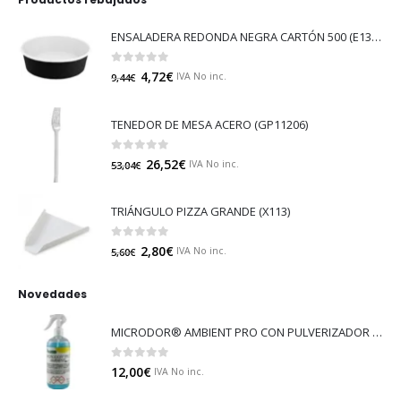
ENSALADERA REDONDA NEGRA CARTÓN 500 (E130N)
0
out of 5
4,72
€
IVA No inc.
9,44
€
TENEDOR DE MESA ACERO (GP11206)
0
out of 5
26,52
€
IVA No inc.
53,04
€
TRIÁNGULO PIZZA GRANDE (X113)
0
out of 5
2,80
€
IVA No inc.
5,60
€
Novedades
MICRODOR® AMBIENT PRO CON PULVERIZADOR (LB08)
0
out of 5
12,00
€
IVA No inc.