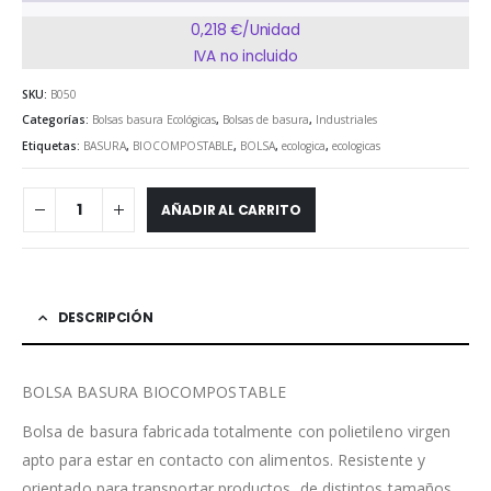
0,218 €/Unidad
IVA no incluido
SKU:
B050
Categorías:
Bolsas basura Ecológicas
,
Bolsas de basura
,
Industriales
Etiquetas:
BASURA
,
BIOCOMPOSTABLE
,
BOLSA
,
ecologica
,
ecologicas
AÑADIR AL CARRITO
DESCRIPCIÓN
BOLSA BASURA BIOCOMPOSTABLE
Bolsa de basura fabricada totalmente con polietileno virgen
apto para estar en contacto con alimentos. Resistente y
orientado para transportar productos, de distintos tamaños,