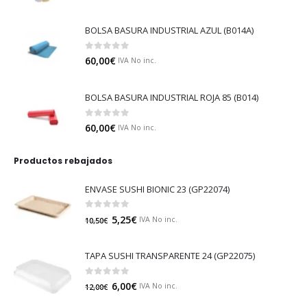
BOLSA BASURA INDUSTRIAL AZUL (B014A)
0
out of 5
60,00
€
IVA No inc.
BOLSA BASURA INDUSTRIAL ROJA 85 (B014)
0
out of 5
60,00
€
IVA No inc.
Productos rebajados
ENVASE SUSHI BIONIC 23 (GP22074)
0
out of 5
5,25
€
IVA No inc.
10,50
€
TAPA SUSHI TRANSPARENTE 24 (GP22075)
0
out of 5
6,00
€
IVA No inc.
12,00
€