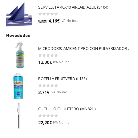
SERVILLETA 40X40 AIRLAID AZUL (S104)
0
out of 5
4,16
€
IVA No inc.
8,32
€
Novedades
MICRODOR® AMBIENT PRO CON PULVERIZADOR (LB08)
0
out of 5
12,00
€
IVA No inc.
BOTELLA FRUITVERD (L133)
0
out of 5
3,71
€
IVA No inc.
CUCHILLO CHULETERO (MN82H)
0
out of 5
22,20
€
IVA No inc.