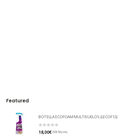
Featured
BOTELLA ECOFOAM MULTISUELOS (LECOF12)
0
out of 5
18,00
€
IVA No inc.