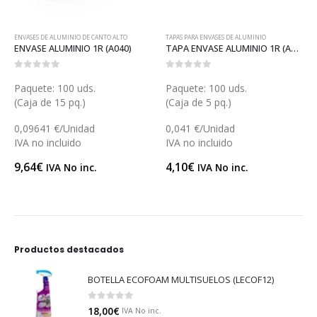
ALTO
TAPAS PARA ENVASES DE ALUMINIO
ENVASES DE ALUMINIO
040)
TAPA ENVASE ALUMINIO 1R (AT05)
0
out of 5
0
out of 5
Paquete: 100 uds.
Paquete: 100 uds.
(Caja de 5 pq.)
(Caja de 12 pq.)
0,041 €/Unidad
0,34026 €/Unidad
IVA no incluido
IVA no incluido
4,10
€
34,03
€
IVA No inc.
IVA No inc.
Productos destacados
BOTELLA ECOFOAM MULTISUELOS (LECOF12)
0
out of 5
18,00
€
IVA No inc.