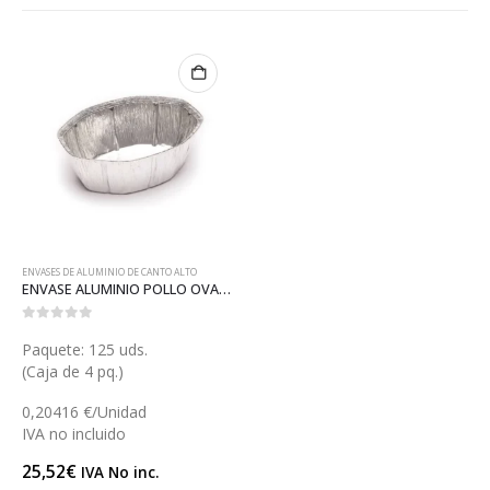
ENVASES DE ALUMINIO DE CANTO ALTO
ENVASE ALUMINIO POLLO OVALADO (A029)
0
out of 5
Paquete: 125 uds.
(Caja de 4 pq.)
0,20416 €/Unidad
IVA no incluido
25,52
€
IVA No inc.