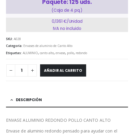
Paquete: 125 uds.
(Caja de 4 pq.)
0,1361 €/Unidad
IVA no incluido
SKU:
A028
Categoría:
Envases de aluminio de Canto Alto
Etiquetas:
ALUMINIO
,
canto alto
,
envase
,
pollo
,
redondo
AÑADIR AL CARRITO
DESCRIPCIÓN
ENVASE ALUMINIO REDONDO POLLO CANTO ALTO
Envase de aluminio redondo pensado para ayudar con el