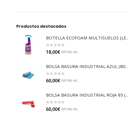
Productos destacados
BOTELLA ECOFOAM MU
0
out of 5
18,00
€
IVA No inc.
BOLSA BASURA INDUSTRIAL AZUL
0
out of 5
60,00
€
IVA No inc.
BOLSA BASURA INDUSTRIAL RO
0
out of 5
60,00
€
IVA No inc.