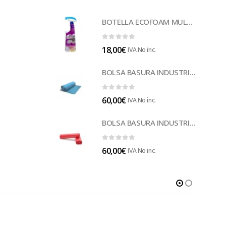
BOTELLA ECOFOAM MULTISUELOS (LECOF12)
0
out of 5
18,00
€
IVA No inc.
BOLSA BASURA INDUSTRIAL AZUL (B014A)
0
out of 5
60,00
€
IVA No inc.
BOLSA BASURA INDUSTRIAL ROJA 85 (B014)
0
out of 5
60,00
€
IVA No inc.