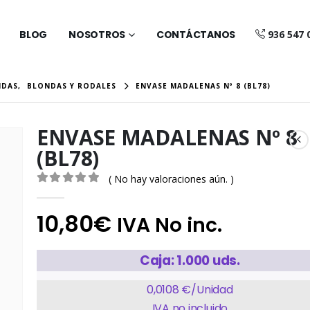
BLOG
NOSOTROS
CONTÁCTANOS
936 547 
NDAS
,
BLONDAS Y RODALES
ENVASE MADALENAS Nº 8 (BL78)
ENVASE MADALENAS Nº 8
(BL78)
( No hay valoraciones aún. )
0
out of 5
10,80
€
IVA No inc.
Caja: 1.000 uds.
0,0108 €/Unidad
IVA no incluido