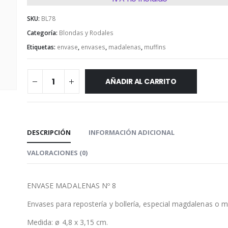
SKU:
BL78
Categoría:
Blondas y Rodales
Etiquetas:
envase
,
envases
,
madalenas
,
muffins
AÑADIR AL CARRITO
DESCRIPCIÓN
INFORMACIÓN ADICIONAL
VALORACIONES (0)
ENVASE MADALENAS Nº 8
Envases para repostería y bollería, especial magdalenas o mu
Medida: ø 4,8 x 3,15 cm.