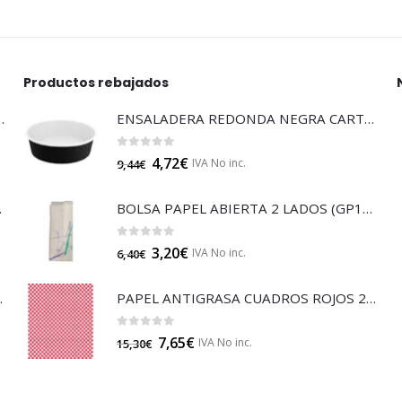
Productos rebajados
LTISUELOS (LECOF12)
ENSALADERA REDONDA NEGRA CARTÓN 500 (E130N)
0
out of 5
4,72
€
IVA No inc.
9,44
€
 (B014A)
BOLSA PAPEL ABIERTA 2 LADOS (GP14714)
0
out of 5
3,20
€
IVA No inc.
6,40
€
JA 85 (B014)
PAPEL ANTIGRASA CUADROS ROJOS 20 (GP23324)
0
out of 5
7,65
€
IVA No inc.
15,30
€