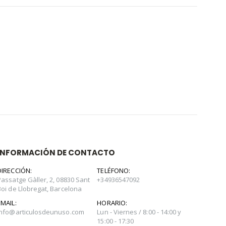
INFORMACIÓN DE CONTACTO
DIRECCIÓN:
TELÉFONO:
Passatge Gàller, 2, 08830 Sant
+34936547092
Boi de Llobregat, Barcelona
EMAIL:
HORARIO:
info@articulosdeunuso.com
Lun - Viernes / 8:00 - 14:00 y
15:00 - 17:30