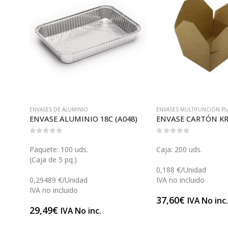
ENVASES DE ALUMINIO
ENVASES MULTIFUNCIÓN PLA
TAPA ENVASE ALUMINIO 3-4R (AT10)
ENVASE ALUMINIO 18C (A048)
0
out of 5
0
out of 5
Paquete: 100 uds.
Caja: 200 uds.
(Caja de 5 pq.)
0,188 €/Unidad
0,29489 €/Unidad
IVA no incluido
IVA no incluido
37,60
€
IVA No inc
29,49
€
IVA No inc.