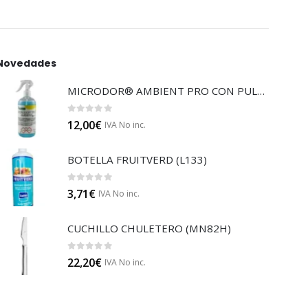
Novedades
MICRODOR® AMBIENT PRO CON PULVERIZADOR (LB08)
0
out of 5
12,00
€
IVA No inc.
BOTELLA FRUITVERD (L133)
0
out of 5
3,71
€
IVA No inc.
CUCHILLO CHULETERO (MN82H)
0
out of 5
22,20
€
IVA No inc.