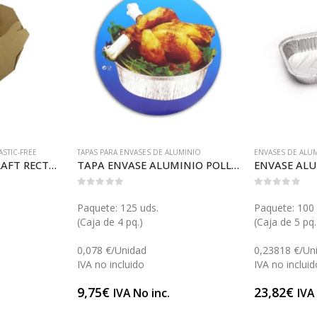
STIC-FREE
TAPAS PARA ENVASES DE ALUMINIO
ENVASES DE ALU
ENVASE CARTÓN KRAFT RECTANGULAR MEDIANO (X197)
TAPA ENVASE ALUMINIO POLLO ALTO (AT17)
ENVASE ALU
0
out of 5
0
out of 5
Paquete: 125 uds.
Paquete: 100 
(Caja de 4 pq.)
(Caja de 5 pq.
0,078 €/Unidad
0,23818 €/Un
IVA no incluido
IVA no incluid
.
9,75
€
23,82
€
IVA No inc.
IVA