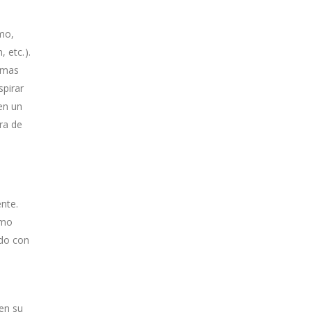
mo,
 etc.).
lamas
spirar
en un
ra de
e
nte.
omo
rdo con
 en su