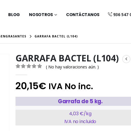
BLOG
NOSOTROS
CONTÁCTANOS
936 547 
SENGRASANTES
GARRAFA BACTEL (L104)
GARRAFA BACTEL (L104)
( No hay valoraciones aún. )
0
out of 5
20,15
€
IVA No inc.
Garrafa de 5 kg.
4,03 €/kg
IVA no incluido