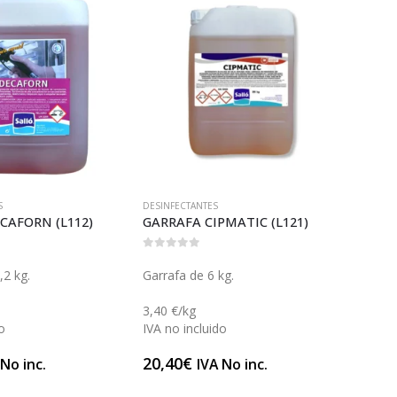
DESINFECTANTES
DESENGRASANTES
GARRAFA CIPMATIC (L121)
0
out of 5
0
out of 5
Garrafa de 6 kg.
Garrafa de 5 kg.
3,40 €/kg
2,76 €/kg
IVA no incluido
IVA no incluido
20,40
€
13,80
€
IVA No inc.
IVA No inc.