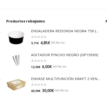
Productos rebajados
LTISUELOS (LECOF12)
ENSALADERA REDONDA NEGRA 750 (E132N)
0
out of 5
4,85
€
IVA No inc.
9,71
€
 (B014A)
AGITADOR PINCHO NEGRO (GP19369)
0
out of 5
6,00
€
IVA No inc.
12,00
€
JA 85 (B014)
ENVASE MULTIFUNCIÓN KRAFT 2 VENTANAS (210BOXS501)
0
out of 5
30,00
€
IVA No inc.
60,00
€