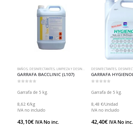
DERMATOLÓGICOS
CTANTES
,
LIMPIEZA Y DESINFECCIÓN DE ZONAS
,
PRODUCTOS DERMATOLÓGICOS
DESINFECTANTES
,
DESINFECTANTES DE SUPERFICIES
DESIN
,
LIM
CCLINIC (L107)
GARRAFA HYGIENOL (L124H)
GARR
0
out of 5
0
out 
kg.
Garrafa de 5 kg.
Garra
8,48 €/Unidad
7,94 
do
IVA no incluido
IVA n
42,40
€
39,
 No inc.
IVA No inc.