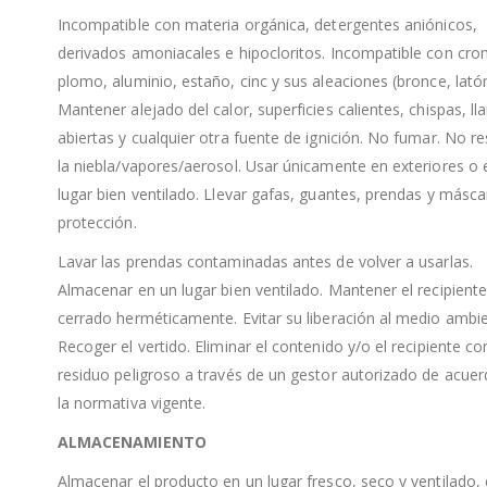
Incompatible con materia orgánica, detergentes aniónicos,
derivados amoniacales e hipocloritos. Incompatible con cro
plomo, aluminio, estaño, cinc y sus aleaciones (bronce, latón,
Mantener alejado del calor, superficies calientes, chispas, l
abiertas y cualquier otra fuente de ignición. No fumar. No re
la niebla/vapores/aerosol. Usar únicamente en exteriores o 
lugar bien ventilado. Llevar gafas, guantes, prendas y másca
protección.
Lavar las prendas contaminadas antes de volver a usarlas.
Almacenar en un lugar bien ventilado. Mantener el recipient
cerrado herméticamente. Evitar su liberación al medio ambie
Recoger el vertido. Eliminar el contenido y/o el recipiente c
residuo peligroso a través de un gestor autorizado de acue
la normativa vigente.
ALMACENAMIENTO
Almacenar el producto en un lugar fresco, seco y ventilado,