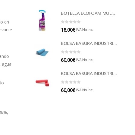
BOTELLA ECOFOAM MULTISUELOS (LECOF12)
so en
0
out of 5
18,00
€
levarse
IVA No inc.
BOLSA BASURA INDUSTRIAL AZUL (B014A)
tando
0
out of 5
60,00
€
IVA No inc.
n agua
BOLSA BASURA INDUSTRIAL ROJA 85 (B014)
 No
0
out of 5
60,00
€
IVA No inc.
 36%,