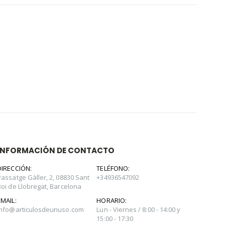
INFORMACIÓN DE CONTACTO
DIRECCIÓN:
TELÉFONO:
Passatge Gàller, 2, 08830 Sant
+34936547092
Boi de Llobregat, Barcelona
EMAIL:
HORARIO:
info@articulosdeunuso.com
Lun - Viernes / 8:00 - 14:00 y
15:00 - 17:30