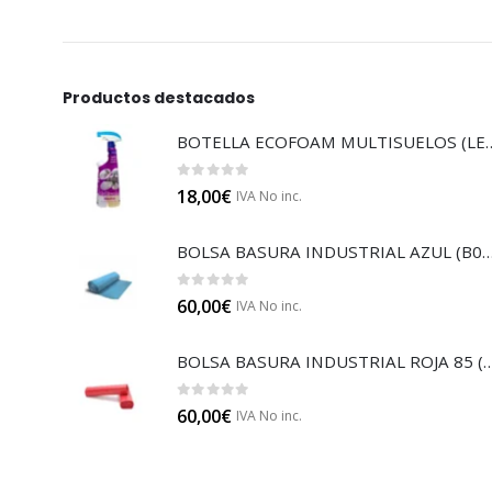
Productos destacados
BOTELLA ECOFOAM MU
0
out of 5
18,00
€
IVA No inc.
BOLSA BASURA INDUSTRIAL AZUL
0
out of 5
60,00
€
IVA No inc.
BOLSA BASURA INDUSTRIAL RO
0
out of 5
60,00
€
IVA No inc.