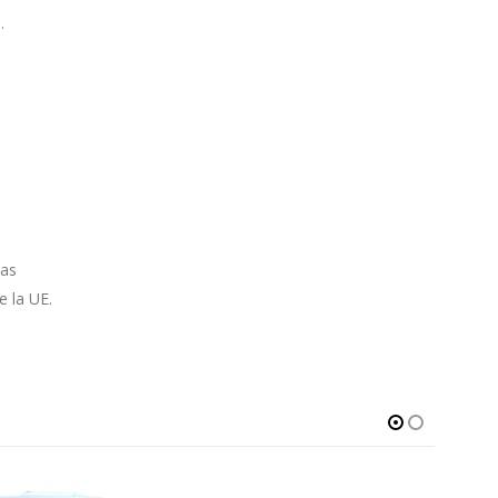
.
las
 la UE.