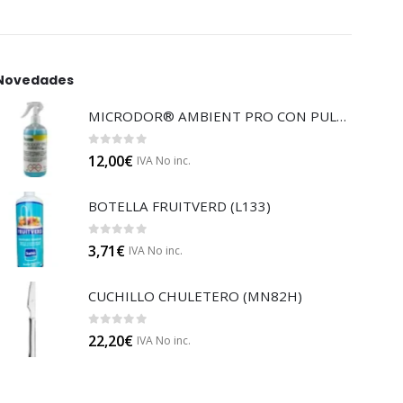
Novedades
MICRODOR® AMBIENT PRO CON PULVERIZADOR (LB08)
0
out of 5
12,00
€
IVA No inc.
BOTELLA FRUITVERD (L133)
0
out of 5
3,71
€
IVA No inc.
CUCHILLO CHULETERO (MN82H)
0
out of 5
22,20
€
IVA No inc.