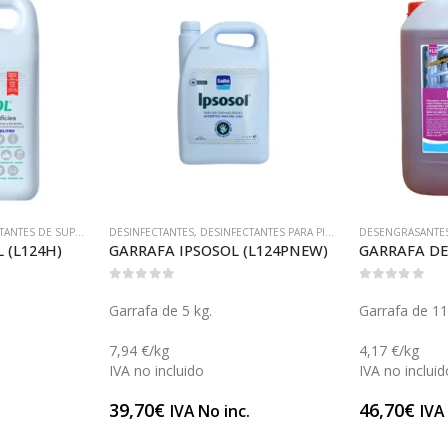
FECTANTES
PIADORES DE SUPERFICIES
,
DESINFECTANTES PARA PIEL SANA
,
LIMPIEZA Y DESINFECCIÓN DE ZONAS
DESENGRASANTES
AFA IPSOSOL (L124PNEW)
GARRAFA DECAFORN (L112)
of 5
0
out of 5
fa de 5 kg.
Garrafa de 11,2 kg.
€/kg
4,17 €/kg
o incluido
IVA no incluido
70
€
46,70
€
IVA No inc.
IVA No inc.