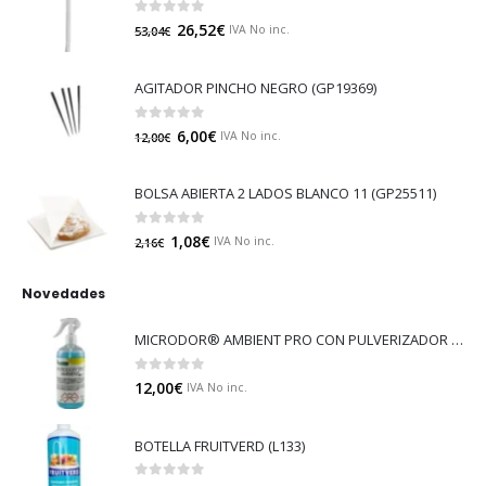
0
out of 5
26,52
€
IVA No inc.
53,04
€
AGITADOR PINCHO NEGRO (GP19369)
0
out of 5
6,00
€
IVA No inc.
12,00
€
BOLSA ABIERTA 2 LADOS BLANCO 11 (GP25511)
0
out of 5
1,08
€
IVA No inc.
2,16
€
Novedades
MICRODOR® AMBIENT PRO CON PULVERIZADOR (LB08)
0
out of 5
12,00
€
IVA No inc.
BOTELLA FRUITVERD (L133)