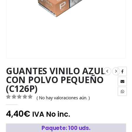
GUANTES VINILO AZUL
CON POLVO PEQUEÑO
(C126P)
( No hay valoraciones aún. )
0
out of 5
4,40
€
IVA No inc.
Paquete: 100 uds.