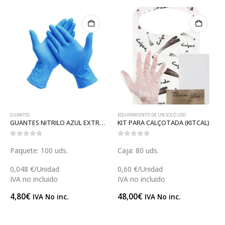
EQUIPAMIENTO DE UN SOLO USO
BAYETAS Y PAÑOS
)
KIT PARA CALÇOTADA (KITCAL)
PAÑO CRISTALES MICROCOTTON (C055MA)
0
out of 5
0
out of 5
Caja: 80 uds.
Paquete: 6 uds.
0,60 €/Unidad
1,7283 €/Unidad
IVA no incluido
IVA no incluido
48,00
€
10,37
€
IVA No inc.
IVA No inc.