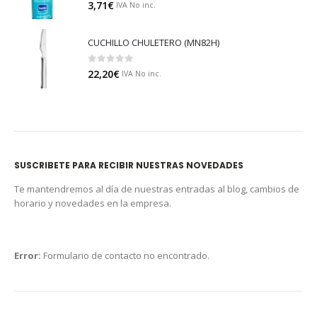
0
out of 5
3,71
€
IVA No inc.
CUCHILLO CHULETERO (MN82H)
0
out of 5
22,20
€
IVA No inc.
SUSCRIBETE PARA RECIBIR NUESTRAS NOVEDADES
Te mantendremos al día de nuestras entradas al blog, cambios de
horario y novedades en la empresa.
Error:
Formulario de contacto no encontrado.