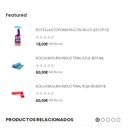
Featured
BOTELLA ECOFOAM MULTISUELOS (LECOF12)
0
out of 5
18,00
€
IVA No inc.
BOLSA BASURA INDUSTRIAL AZUL (B014A)
0
out of 5
60,00
€
IVA No inc.
BOLSA BASURA INDUSTRIAL ROJA 85 (B014)
0
out of 5
60,00
€
IVA No inc.
PRODUCTOS RELACIONADOS