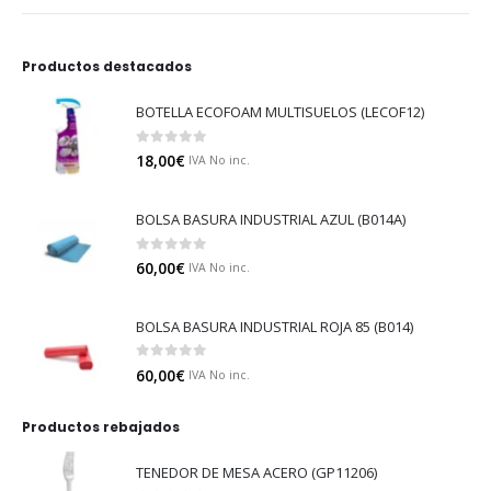
Productos destacados
BOTELLA ECOFOAM MULTISUELOS (LECOF12)
0
out of 5
18,00
€
IVA No inc.
BOLSA BASURA INDUSTRIAL AZUL (B014A)
0
out of 5
60,00
€
IVA No inc.
BOLSA BASURA INDUSTRIAL ROJA 85 (B014)
0
out of 5
60,00
€
IVA No inc.
Productos rebajados
TENEDOR DE MESA ACERO (GP11206)