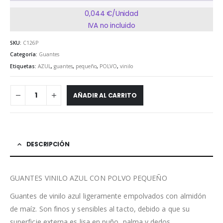
0,044 €/Unidad
IVA no incluido
SKU:
C126P
Categoría:
Guantes
Etiquetas:
AZUL
,
guantes
,
pequeño
,
POLVO
,
vinilo
AÑADIR AL CARRITO
DESCRIPCIÓN
GUANTES VINILO AZUL CON POLVO PEQUEÑO
Guantes de vinilo azul ligeramente empolvados con almidón
de maíz. Son finos y sensibles al tacto, debido a que su
superficie externa es lisa en puño, palma y dedos.