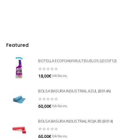
Featured
BOTELLA ECOFOAM MULTISUELOS (LECOF12)
0
out of 5
18,00
€
IVA No inc.
BOLSA BASURA INDUSTRIAL AZUL (B014A)
0
out of 5
60,00
€
IVA No inc.
BOLSA BASURA INDUSTRIAL ROJA 85 (B014)
0
out of 5
60,00
€
IVA No inc.