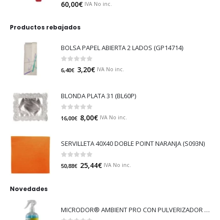
0
out of 5
60,00
€
IVA No inc.
Productos rebajados
BOLSA PAPEL ABIERTA 2 LADOS (GP14714)
0
out of 5
3,20
€
IVA No inc.
6,40
€
BLONDA PLATA 31 (BL60P)
0
out of 5
8,00
€
IVA No inc.
16,00
€
SERVILLETA 40X40 DOBLE POINT NARANJA (S093N)
0
out of 5
25,44
€
IVA No inc.
50,88
€
Novedades
MICRODOR® AMBIENT PRO CON PULVERIZADOR (LB08)