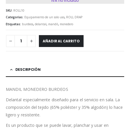
IVA no incluido
SKU:
ROLL10
Categorías:
Equipamiento de un solo uso
,
ROLL DRAP
Etiquetas:
burdeos
,
delantal
,
mandil
,
monedero
AÑADIR AL CARRITO
DESCRIPCIÓN
MANDIL MONEDERO BURDEOS
Delantal especialmente diseñado para el servicio en sala. La
composición del tejido (65% poliéster y 35% algodón) lo hace
ligero y resistente.
Es un producto que se puede lavar, planchar y usar en