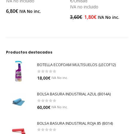
IVA no incluido
€/Unidad
IVA no incluido
6,80
€
IVA No inc.
3,60
€
1,80
€
IVA No inc.
Productos destacados
BOTELLA ECOFOAM MULTISUELOS (LECOF12)
0
out of 5
18,00
€
IVA No inc.
BOLSA BASURA INDUSTRIAL AZUL (B014A)
0
out of 5
60,00
€
IVA No inc.
BOLSA BASURA INDUSTRIAL ROJA 85 (B014)