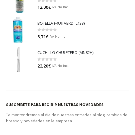
0
out of 5
12,00
€
IVA No inc.
BOTELLA FRUITVERD (L133)
0
out of 5
3,71
€
IVA No inc.
CUCHILLO CHULETERO (MN82H)
0
out of 5
22,20
€
IVA No inc.
SUSCRIBETE PARA RECIBIR NUESTRAS NOVEDADES
Te mantendremos al día de nuestras entradas al blog, cambios de
horario y novedades en la empresa.