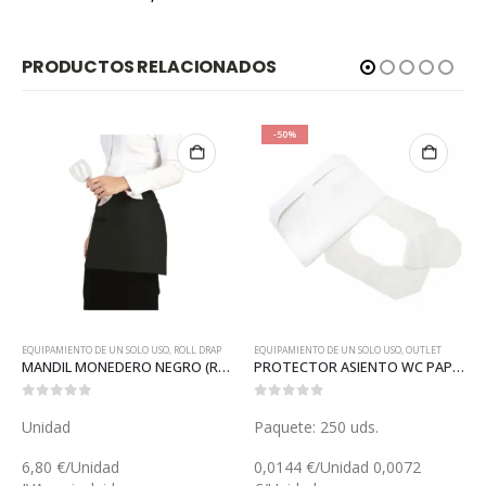
PRODUCTOS RELACIONADOS
-50%
EQUIPAMIENTO DE UN SOLO USO
,
ROLL DRAP
EQUIPAMIENTO DE UN SOLO USO
,
OUTLET
MANDIL MONEDERO NEGRO (ROLL12)
PROTECTOR ASIENTO WC PAPEL BLANCO (GP16213)
0
out of 5
0
out of 5
Unidad
Paquete: 250 uds.
6,80 €/Unidad
0,0144 €/Unidad 0,0072