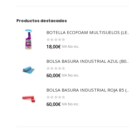
Productos destacados
BOTELLA ECOFOAM MU
0
out of 5
18,00
€
IVA No inc.
BOLSA BASURA INDUSTRIAL AZUL
0
out of 5
60,00
€
IVA No inc.
BOLSA BASURA INDUSTRIAL RO
0
out of 5
60,00
€
IVA No inc.