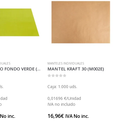
DUALES
MANTELES INDIVIDUALES
MANTE
MANTEL LITO FONDO VERDE (M098)
MANTEL KRAFT 30 (M002E)
0
out of 5
0
out 
s.
Caja: 1.000 uds.
Caja:
idad
0,01696 €/Unidad
0,111
o
IVA no incluido
IVA n
16,96
€
55,6
 No inc.
IVA No inc.