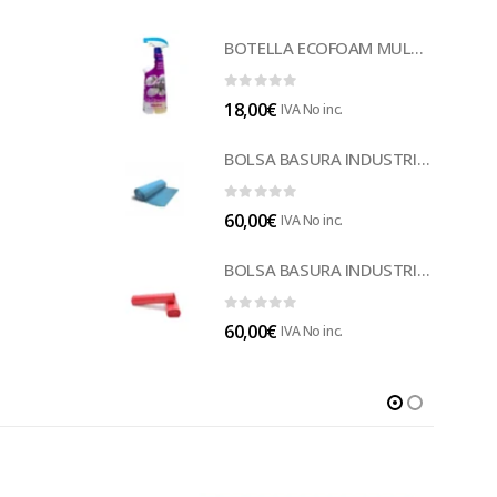
BOTELLA ECOFOAM MULTISUELOS (LECOF12)
0
out of 5
18,00
€
IVA No inc.
BOLSA BASURA INDUSTRIAL AZUL (B014A)
0
out of 5
60,00
€
IVA No inc.
BOLSA BASURA INDUSTRIAL ROJA 85 (B014)
0
out of 5
60,00
€
IVA No inc.