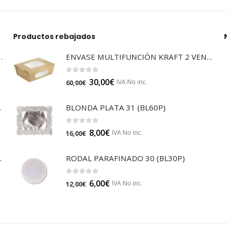
Productos rebajados
LTISUELOS (LECOF12)
ENVASE MULTIFUNCIÓN KRAFT 2 VENTANAS (210BOXS501)
0
out of 5
30,00
€
IVA No inc.
60,00
€
 (B014A)
BLONDA PLATA 31 (BL60P)
0
out of 5
8,00
€
IVA No inc.
16,00
€
JA 85 (B014)
RODAL PARAFINADO 30 (BL30P)
0
out of 5
6,00
€
IVA No inc.
12,00
€