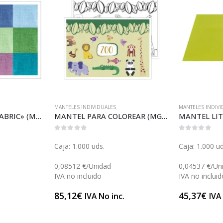
MANTELES INDIVIDUALES
MANTELES INDIVI
MANTEL OFFSET «FABRIC» (MGP21021)
MANTEL PARA COLOREAR (MGP21051)
0
out of 5
0
out of 5
Caja: 1.000 uds.
Caja: 1.000 ud
0,08512 €/Unidad
0,04537 €/Un
IVA no incluido
IVA no incluid
85,12
€
45,37
€
.
IVA No inc.
IVA