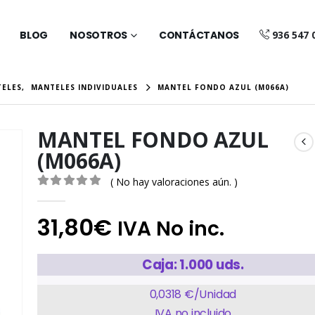
BLOG
NOSOTROS
CONTÁCTANOS
936 547 
ELES
,
MANTELES INDIVIDUALES
MANTEL FONDO AZUL (M066A)
MANTEL FONDO AZUL
(M066A)
( No hay valoraciones aún. )
0
out of 5
31,80
€
IVA No inc.
Caja: 1.000 uds.
0,0318 €/Unidad
IVA no incluido