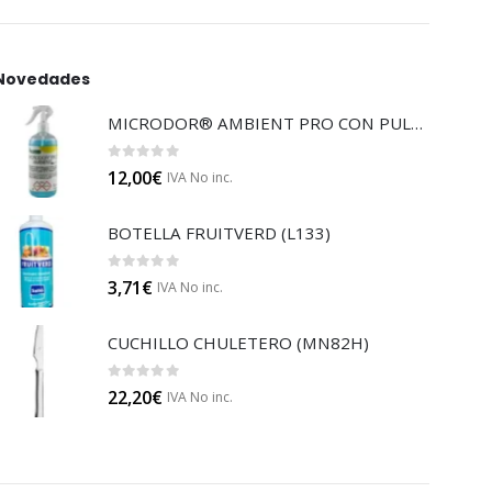
Novedades
MICRODOR® AMBIENT PRO CON PULVERIZADOR (LB08)
0
out of 5
12,00
€
IVA No inc.
BOTELLA FRUITVERD (L133)
0
out of 5
3,71
€
IVA No inc.
CUCHILLO CHULETERO (MN82H)
0
out of 5
22,20
€
IVA No inc.