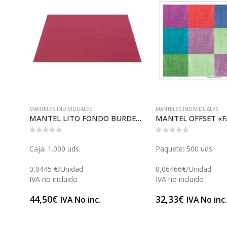
MANTELES INDIVIDUALES
MANTELES INDIVIDUALES
MANTEL NOVOTEX MARRÓN 100×100 (M075MCJ)
MANTEL LITO FONDO BURDEOS (M060)
0
out of 5
0
out of 5
Caja: 1.000 uds.
Paquete: 500 uds.
0,0445 €/Unidad
0,06466€/Unidad
IVA no incluido
IVA no incluido
44,50
€
32,33
€
IVA No inc.
IVA No inc