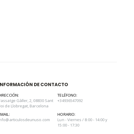
INFORMACIÓN DE CONTACTO
DIRECCIÓN:
TELÉFONO:
Passatge Gàller, 2, 08830 Sant
+34936547092
Boi de Llobregat, Barcelona
EMAIL:
HORARIO:
info@articulosdeunuso.com
Lun - Viernes / 8:00 - 14:00 y
15:00 - 17:30