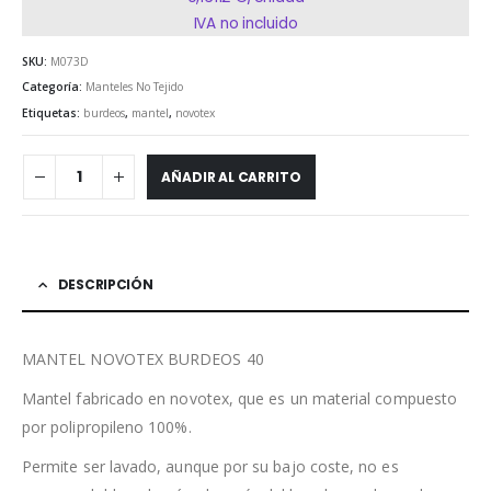
IVA no incluido
SKU:
M073D
Categoría:
Manteles No Tejido
Etiquetas:
burdeos
,
mantel
,
novotex
AÑADIR AL CARRITO
DESCRIPCIÓN
MANTEL NOVOTEX BURDEOS 40
Mantel fabricado en novotex, que es un material compuesto
por polipropileno 100%.
Permite ser lavado, aunque por su bajo coste, no es