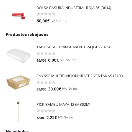
BOLSA BASURA INDUSTRIAL ROJA 85 (B014)
0
out of 5
60,00
€
IVA No inc.
Productos rebajados
TAPA SUSHI TRANSPARENTE 24 (GP22075)
0
out of 5
6,00
€
IVA No inc.
12,00
€
ENVASE MULTIFUNCIÓN KRAFT 2 VENTANAS (210BOXS501)
0
out of 5
30,00
€
IVA No inc.
60,00
€
PICK BAMBÚ MAYA 12 (MB82M)
0
out of 5
2,25
€
IVA No inc.
4,50
€
Novedades