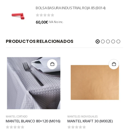
BOLSA BASURA INDUSTRIAL ROJA 85 (B014)
0
out of 5
60,00
€
IVA No inc.
PRODUCTOS RELACIONADOS
MANTELES INDIVIDUALES
MANTELES INDIVIDUALES
120 (M016)
MANTEL KRAFT 30 (M002E)
MANTEL ORLA VERDE (M