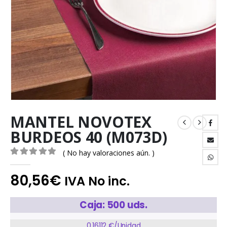
MANTEL NOVOTEX
BURDEOS 40 (M073D)
( No hay valoraciones aún. )
0
out of 5
80,56
€
IVA No inc.
Caja: 500 uds.
0,16112 €/Unidad