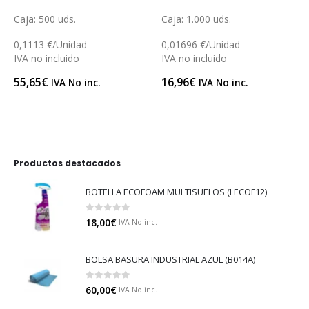
0
out of 5
0
out of 5
Caja: 1.000 uds.
Caja: 1.000 uds.
0,01696 €/Unidad
0,05618 €/Unidad
IVA no incluido
IVA no incluido
16,96
€
56,18
€
IVA No inc.
IVA No inc.
Productos destacados
BOTELLA ECOFOAM MULTISUELOS (LECOF12)
0
out of 5
18,00
€
IVA No inc.
BOLSA BASURA INDUSTRIAL AZUL (B014A)
0
out of 5
60,00
€
IVA No inc.