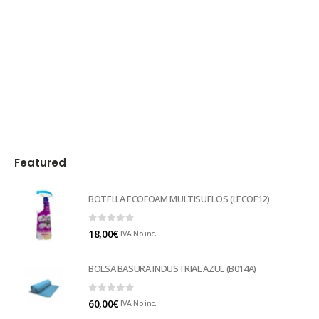
Featured
BOTELLA ECOFOAM MULTISUELOS (LECOF12)
0
out of 5
18,00
€
IVA No inc.
BOLSA BASURA INDUSTRIAL AZUL (B014A)
0
out of 5
60,00
€
IVA No inc.