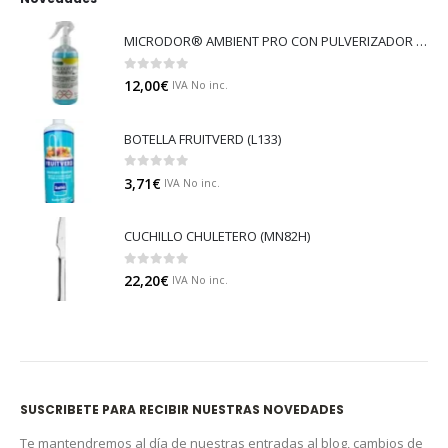
MICRODOR® AMBIENT PRO CON PULVERIZADOR (LB08)
0
out of 5
12,00
€
IVA No inc.
BOTELLA FRUITVERD (L133)
0
out of 5
3,71
€
IVA No inc.
CUCHILLO CHULETERO (MN82H)
0
out of 5
22,20
€
IVA No inc.
SUSCRIBETE PARA RECIBIR NUESTRAS NOVEDADES
Te mantendremos al día de nuestras entradas al blog, cambios de