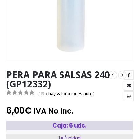
PERA PARA SALSAS 240
(GP12332)
( No hay valoraciones aún. )
0
out of 5
6,00
€
IVA No inc.
Caja: 6 uds.
1 €/Unidad