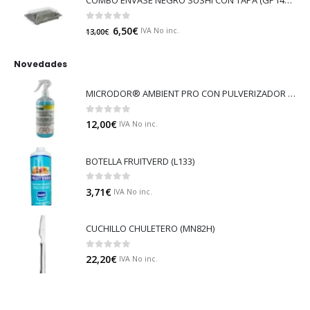
COMBO ENVASE NEGRO SUSHI CON TAPA (GP14529)
0
out of 5
6,50
€
IVA No inc.
13,00
€
Novedades
MICRODOR® AMBIENT PRO CON PULVERIZADOR (LB08)
0
out of 5
12,00
€
IVA No inc.
BOTELLA FRUITVERD (L133)
0
out of 5
3,71
€
IVA No inc.
CUCHILLO CHULETERO (MN82H)
0
out of 5
22,20
€
IVA No inc.