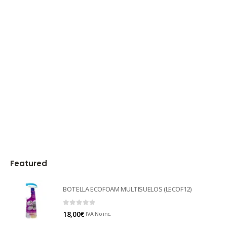
Featured
BOTELLA ECOFOAM MULTISUELOS (LECOF12)
0
out of 5
18,00
€
IVA No inc.