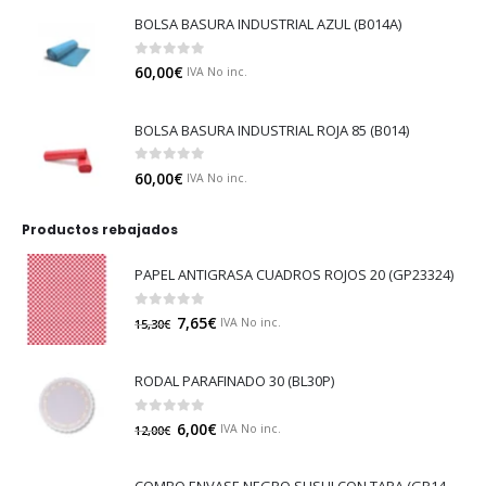
BOLSA BASURA INDUSTRIAL AZUL (B014A)
0
out of 5
60,00
€
IVA No inc.
BOLSA BASURA INDUSTRIAL ROJA 85 (B014)
0
out of 5
60,00
€
IVA No inc.
Productos rebajados
PAPEL ANTIGRASA CUADROS ROJOS 20 (GP23324)
0
out of 5
7,65
€
IVA No inc.
15,30
€
RODAL PARAFINADO 30 (BL30P)
0
out of 5
6,00
€
IVA No inc.
12,00
€