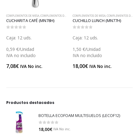
COMPLEMENTOS DE MESA
,
COMPLEMENTOS DE MESA
COMPLEMENTOS DE MESA
,
COMPLEMENTOS DE MESA
CUCHARITA CAFÉ (MN78H)
CUCHILLO LUNCH (MN77H)
0
out of 5
0
out of 5
Caja: 12 uds.
Caja: 12 uds.
0,59 €/Unidad
1,50 €/Unidad
IVA no incluido
IVA no incluido
7,08
€
18,00
€
IVA No inc.
IVA No inc.
Productos destacados
BOTELLA ECOFOAM MULTISUELOS (LECOF12)
0
out of 5
18,00
€
IVA No inc.