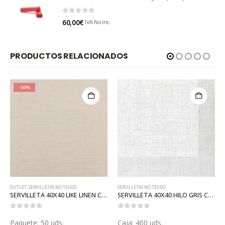
0
out of 5
60,00
€
IVA No inc.
PRODUCTOS RELACIONADOS
TAS NO TEJIDO
SERVILLETAS NO TEJIDO
SERVILLETAS BLANCAS
,
SERVILLETA 40X40 LIKE LINEN CHOCOLATE (SGP17927)
SERVILLETA 40X40 HILO GRIS COTTONTEX (S115)
0
out of 5
0
out of 5
 uds.
Caja: 400 uds.
Caja: 6.000 uds