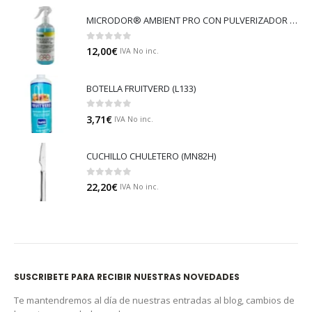
MICRODOR® AMBIENT PRO CON PULVERIZADOR (LB08)
0
out of 5
12,00
€
IVA No inc.
BOTELLA FRUITVERD (L133)
0
out of 5
3,71
€
IVA No inc.
CUCHILLO CHULETERO (MN82H)
0
out of 5
22,20
€
IVA No inc.
SUSCRIBETE PARA RECIBIR NUESTRAS NOVEDADES
Te mantendremos al día de nuestras entradas al blog, cambios de