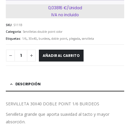
0,03816 €/Unidad
IVA no incluido
SKU:
S111B
Categoría:
Servilletas double point color
Etiquetas:
1/6
,
30x40
,
burdeos
,
doble point
,
plegada
,
servilleta
AÑADIR AL CARRITO
DESCRIPCIÓN
SERVILLETA 30X40 DOBLE POINT 1/6 BURDEOS
Servilleta grande que aporta suavidad al tacto y mayor
absorción.