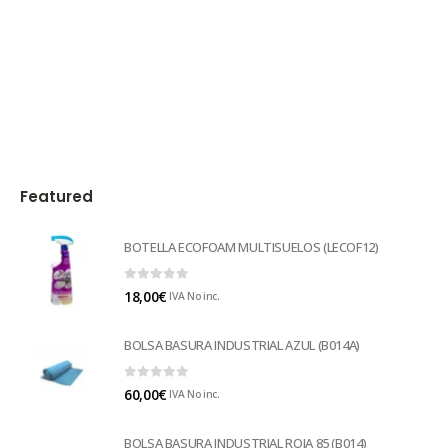
Featured
BOTELLA ECOFOAM MULTISUELOS (LECOF12)
0
out of 5
18,00
€
IVA No inc.
BOLSA BASURA INDUSTRIAL AZUL (B014A)
0
out of 5
60,00
€
IVA No inc.
BOLSA BASURA INDUSTRIAL ROJA 85 (B014)