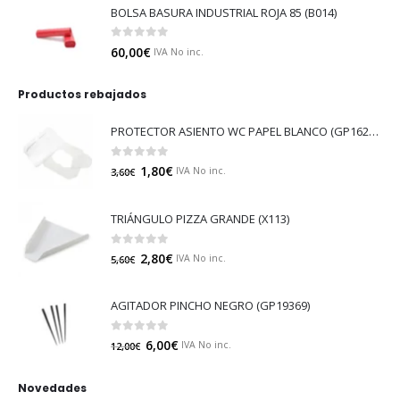
BOLSA BASURA INDUSTRIAL ROJA 85 (B014)
0
out of 5
60,00
€
IVA No inc.
Productos rebajados
PROTECTOR ASIENTO WC PAPEL BLANCO (GP16213)
0
out of 5
1,80
€
IVA No inc.
3,60
€
TRIÁNGULO PIZZA GRANDE (X113)
0
out of 5
2,80
€
IVA No inc.
5,60
€
AGITADOR PINCHO NEGRO (GP19369)
0
out of 5
6,00
€
IVA No inc.
12,00
€
Novedades