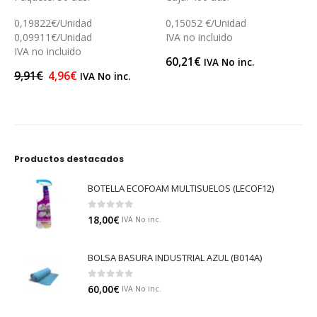
nidad
0,15052 €/Unidad
0,004417 €/Un
nidad
IVA no incluido
IVA no incluido
uido
60,21
€
26,50
€
IVA No inc.
IVA No
6
€
IVA No inc.
Productos destacados
BOTELLA ECOFOAM MULTISUELOS (LECOF12)
0
out of 5
18,00
€
IVA No inc.
BOLSA BASURA INDUSTRIAL AZUL (B014A)
0
out of 5
60,00
€
IVA No inc.