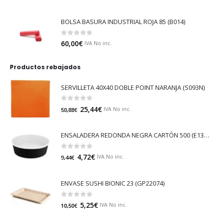
BOLSA BASURA INDUSTRIAL ROJA 85 (B014)
0
out of 5
60,00
€
IVA No inc.
Productos rebajados
SERVILLETA 40X40 DOBLE POINT NARANJA (S093N)
0
out of 5
25,44
€
IVA No inc.
50,88
€
ENSALADERA REDONDA NEGRA CARTÓN 500 (E130N)
0
out of 5
4,72
€
IVA No inc.
9,44
€
ENVASE SUSHI BIONIC 23 (GP22074)
0
out of 5
5,25
€
IVA No inc.
10,50
€