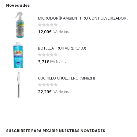
Novedades
MICRODOR® AMBIENT PRO CON PULVERIZADOR (LB08)
0
out of 5
12,00
€
IVA No inc.
BOTELLA FRUITVERD (L133)
0
out of 5
3,71
€
IVA No inc.
CUCHILLO CHULETERO (MN82H)
0
out of 5
22,20
€
IVA No inc.
SUSCRIBETE PARA RECIBIR NUESTRAS NOVEDADES