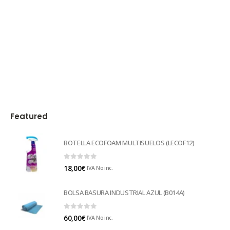
Featured
BOTELLA ECOFOAM MULTISUELOS (LECOF12)
0
out of 5
18,00
€
IVA No inc.
BOLSA BASURA INDUSTRIAL AZUL (B014A)
0
out of 5
60,00
€
IVA No inc.