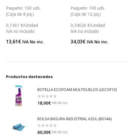
0
out of 5
0
out of 5
Paquete: 100 uds.
Caja: 2.000 uds.
(Caja de 12 pq.)
0,0499 €/Unidad
0,34026 €/Unidad
IVA no incluido
IVA no incluido
99,80
€
IVA No inc.
34,03
€
IVA No inc.
Productos destacados
BOTELLA ECOFOAM MULTISUELOS (LECOF12)
0
out of 5
18,00
€
IVA No inc.
BOLSA BASURA INDUSTRIAL AZUL (B014A)
0
out of 5
60,00
€
IVA No inc.