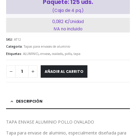
Paquete: 125 uds.
(Caja de 4 pq.)
0,082 €/Unidad
IVA no incluido
SKU:
AT12
Categoría:
Tapas para envases de aluminio
Etiquetas:
ALUMINIO
,
envase
,
ovalado
,
pollo
,
tapa
AÑADIR AL CARRITO
DESCRIPCIÓN
TAPA ENVASE ALUMINIO POLLO OVALADO
Tapa para envase de aluminio, especialmente diseñada para