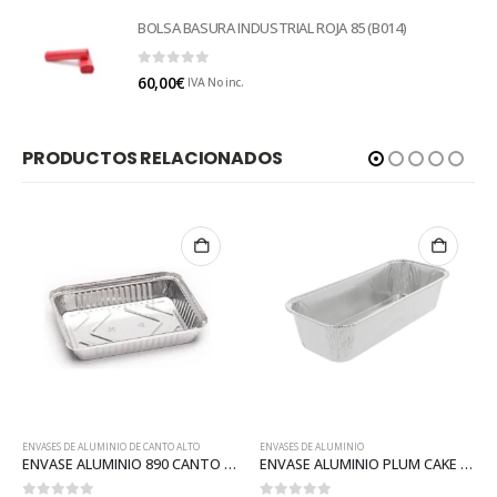
BOLSA BASURA INDUSTRIAL ROJA 85 (B014)
0
out of 5
60,00
€
IVA No inc.
PRODUCTOS RELACIONADOS
ENVASES DE ALUMINIO
ENVASES DE ALUMINIO
ENVASE ALUMINIO 890 CANTO ALTO (A046)
ENVASE ALUMINIO PLUM CAKE (A060)
ENVASE ALUMINIO REDONDO 70 (A012)