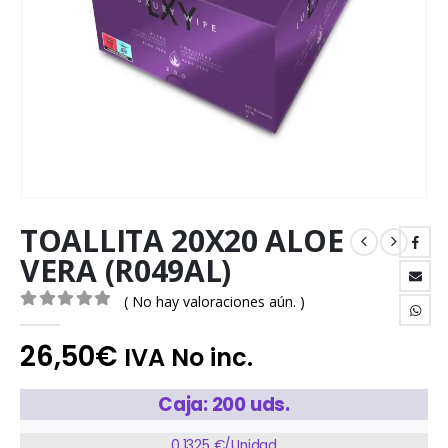
TOALLITA 20X20 ALOE
VERA (R049AL)
( No hay valoraciones aún. )
0
out of 5
26,50
€
IVA No inc.
Caja: 200 uds.
0,1325 €/Unidad