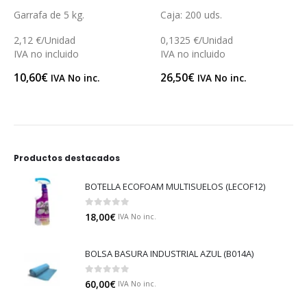
out of 5
0
out of 5
0
out 
arrafa de 5 kg.
Caja: 200 uds.
Cubo
,12 €/Unidad
0,1325 €/Unidad
4,24
VA no incluido
IVA no incluido
IVA n
0,60
€
26,50
€
42,4
IVA No inc.
IVA No inc.
Productos destacados
BOTELLA ECOFOAM MULTISUELOS (LECOF12)
0
out of 5
18,00
€
IVA No inc.
BOLSA BASURA INDUSTRIAL AZUL (B014A)
0
out of 5
60,00
€
IVA No inc.