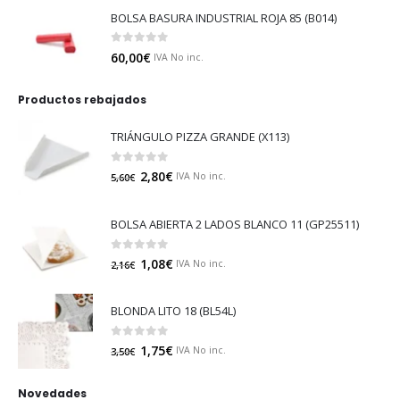
BOLSA BASURA INDUSTRIAL ROJA 85 (B014)
0
out of 5
60,00
€
IVA No inc.
Productos rebajados
TRIÁNGULO PIZZA GRANDE (X113)
0
out of 5
2,80
€
IVA No inc.
5,60
€
BOLSA ABIERTA 2 LADOS BLANCO 11 (GP25511)
0
out of 5
1,08
€
IVA No inc.
2,16
€
BLONDA LITO 18 (BL54L)
0
out of 5
1,75
€
IVA No inc.
3,50
€
Novedades