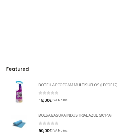
Featured
BOTELLA ECOFOAM MULTISUELOS (LECOF12)
0
out of 5
18,00
€
IVA No inc.
BOLSA BASURA INDUSTRIAL AZUL (B014A)
0
out of 5
60,00
€
IVA No inc.