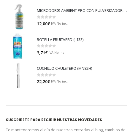
MICRODOR® AMBIENT PRO CON PULVERIZADOR (LB08)
0
out of 5
12,00
€
IVA No inc.
BOTELLA FRUITVERD (L133)
0
out of 5
3,71
€
IVA No inc.
CUCHILLO CHULETERO (MN82H)
0
out of 5
22,20
€
IVA No inc.
SUSCRIBETE PARA RECIBIR NUESTRAS NOVEDADES
Te mantendremos al día de nuestras entradas al blog, cambios de