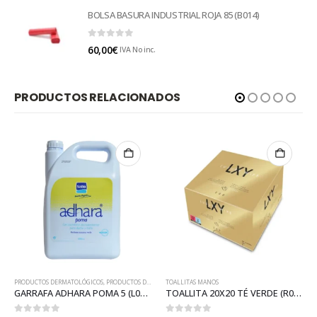
BOLSA BASURA INDUSTRIAL ROJA 85 (B014)
0
out of 5
60,00
€
IVA No inc.
PRODUCTOS RELACIONADOS
ODUCTOS DERMATOLÓGICOS
,
PRODUCTOS DERMATOLÓGICOS
TOALLITAS MANOS
PRODUC
GARRAFA ADHARA POMA 5 (L067)
TOALLITA 20X20 TÉ VERDE (R049TE)
CUBO