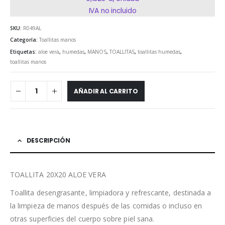
IVA no incluido
SKU:
R049AL
Categoría:
Toallitas manos
Etiquetas:
aloe vera
,
humedas
,
MANOS
,
TOALLITAS
,
toallitas humedas
,
toallitas manos
AÑADIR AL CARRITO
DESCRIPCIÓN
TOALLITA 20X20 ALOE VERA
Toallita desengrasante, limpiadora y refrescante, destinada a
la limpieza de manos después de las comidas o incluso en
otras superficies del cuerpo sobre piel sana.