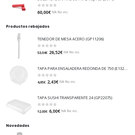
0
out of 5
60,00
€
IVA No inc.
Productos rebajados
TENEDOR DE MESA ACERO (GP11206)
0
out of 5
26,52
€
IVA No inc.
53,04
€
TAPA PARA ENSALADERA REDONDA DE 750 (E132NT)
0
out of 5
2,43
€
IVA No inc.
4,85
€
TAPA SUSHI TRANSPARENTE 24 (GP22075)
0
out of 5
6,00
€
IVA No inc.
12,00
€
Novedades