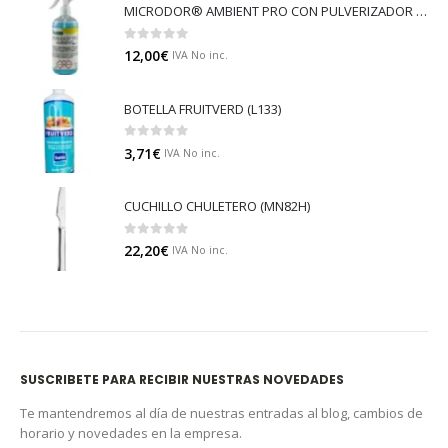
MICRODOR® AMBIENT PRO CON PULVERIZADOR (LB08)
0
out of 5
12,00
€
IVA No inc.
BOTELLA FRUITVERD (L133)
0
out of 5
3,71
€
IVA No inc.
CUCHILLO CHULETERO (MN82H)
0
out of 5
22,20
€
IVA No inc.
SUSCRIBETE PARA RECIBIR NUESTRAS NOVEDADES
Te mantendremos al día de nuestras entradas al blog, cambios de
horario y novedades en la empresa.