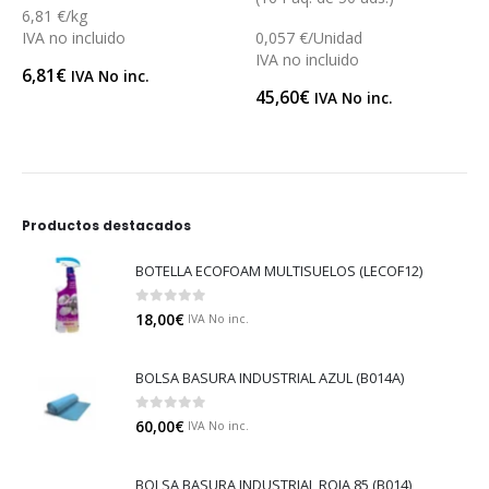
6,81 €/kg
IVA no incluido
0,057 €/Unidad
IVA no incluido
6,81
€
IVA No inc.
45,60
€
IVA No inc.
Productos destacados
BOTELLA ECOFOAM MULTISUELOS (LECOF12)
0
out of 5
18,00
€
IVA No inc.
BOLSA BASURA INDUSTRIAL AZUL (B014A)
0
out of 5
60,00
€
IVA No inc.
BOLSA BASURA INDUSTRIAL ROJA 85 (B014)