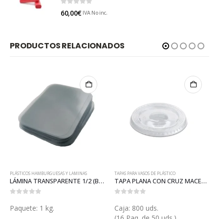
0
out of 5
60,00
€
IVA No inc.
PRODUCTOS RELACIONADOS
PLÁSTICOS HAMBURGUESAS Y LAMINAS
TAPAS PARA VASOS DE PLÁSTICO
LÁMINA TRANSPARENTE 1/2 (B087)
TAPA PLANA CON CRUZ MACEDONIA (V106P)
0
out of 5
0
out of 5
Paquete: 1 kg.
Caja: 800 uds.
(16 Paq. de 50 uds.)