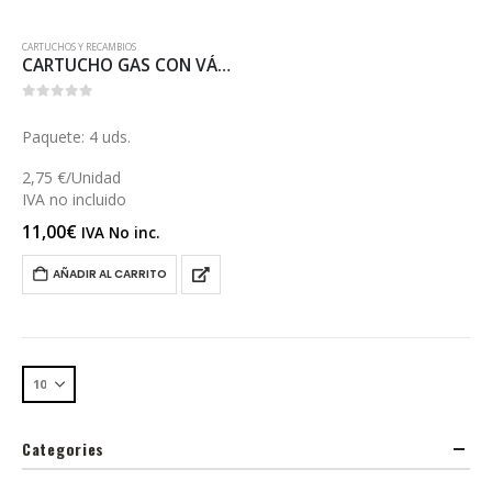
CARTUCHOS Y RECAMBIOS
CARTUCHO GAS CON VÁLVULA PARA SOPLETE (GAS220)
0
out of 5
Paquete: 4 uds.
2,75 €/Unidad
IVA no incluido
11,00
€
IVA No inc.
AÑADIR AL CARRITO
Categories