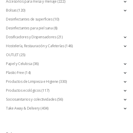
Accesorios para mesa y menaje
(222)
Bolsas
(120)
Desinfectantes de superficies
(10)
Desinfectantes para piel sana
(8)
Dosificadores y Dispensadores
(21)
Hostelería, Restauración y Cafeterías
(146)
OUTLET
(25)
Papel y Celulosa
(36)
Plastic-Free
(14)
Productos de Limpieza e Higiene
(330)
Productos ecológicos
(117)
Sociosanitarios y colectividades
(56)
Take Away & Delivery
(404)