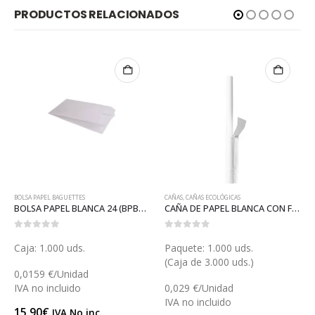
PRODUCTOS RELACIONADOS
CAÑAS
,
CAÑAS ECOLÓGICAS
ESPECIALES UN SOLO USO
,
SERVILLETAS BLANCAS
24 (BPB11)
CAÑA DE PAPEL BLANCA CON FUNDA (GP25086)
SERVILLETA 40×40 BLANCA 2 CAPAS 1/8 (S038)
0
out of 5
0
out of 5
Paquete: 1.000 uds.
Caja: 2.400 uds.
(Caja de 3.000 uds.)
0,024733 €/Unidad
0,029 €/Unidad
IVA no incluido
IVA no incluido
59,36
€
IVA No inc.