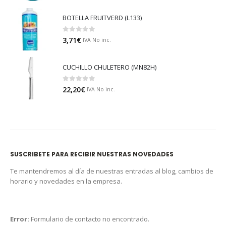
BOTELLA FRUITVERD (L133)
0
out of 5
3,71
€
IVA No inc.
CUCHILLO CHULETERO (MN82H)
0
out of 5
22,20
€
IVA No inc.
SUSCRIBETE PARA RECIBIR NUESTRAS NOVEDADES
Te mantendremos al día de nuestras entradas al blog, cambios de
horario y novedades en la empresa.
Error:
Formulario de contacto no encontrado.