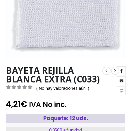
BAYETA REJILLA
BLANCA EXTRA (C033)
( No hay valoraciones aún. )
0
out of 5
4,21
€
IVA No inc.
Paquete: 12 uds.
0,3508 €/Unidad