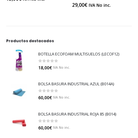
29,00
€
IVA No inc.
Productos destacados
BOTELLA ECOFOAM MULTISUELOS (LECOF12)
0
out of 5
18,00
€
IVA No inc.
BOLSA BASURA INDUSTRIAL AZUL (B014A)
0
out of 5
60,00
€
IVA No inc.
BOLSA BASURA INDUSTRIAL ROJA 85 (B014)
0
out of 5
60,00
€
IVA No inc.