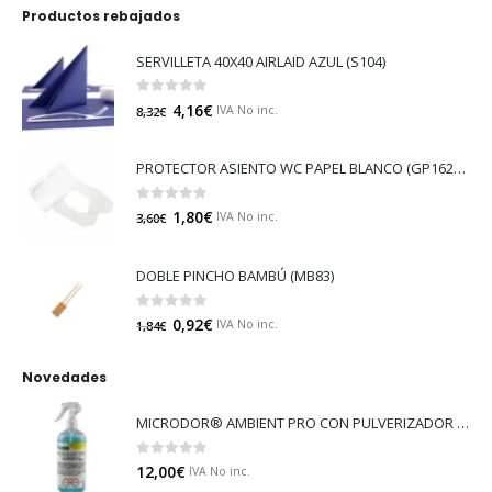
Productos rebajados
SERVILLETA 40X40 AIRLAID AZUL (S104)
0
out of 5
4,16
€
IVA No inc.
8,32
€
PROTECTOR ASIENTO WC PAPEL BLANCO (GP16213)
0
out of 5
1,80
€
IVA No inc.
3,60
€
DOBLE PINCHO BAMBÚ (MB83)
0
out of 5
0,92
€
IVA No inc.
1,84
€
Novedades
MICRODOR® AMBIENT PRO CON PULVERIZADOR (LB08)
0
out of 5
12,00
€
IVA No inc.