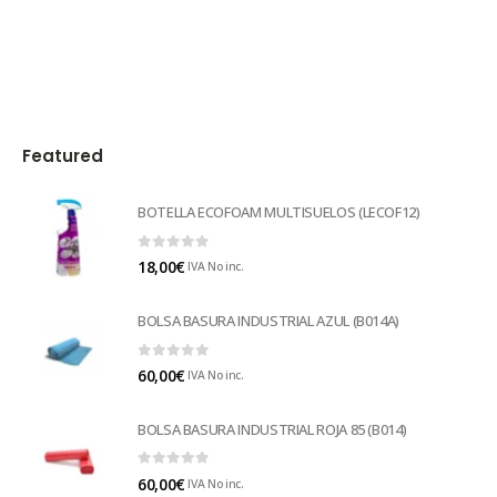
Featured
BOTELLA ECOFOAM MULTISUELOS (LECOF12)
0
out of 5
18,00
€
IVA No inc.
BOLSA BASURA INDUSTRIAL AZUL (B014A)
0
out of 5
60,00
€
IVA No inc.
BOLSA BASURA INDUSTRIAL ROJA 85 (B014)
0
out of 5
60,00
€
IVA No inc.