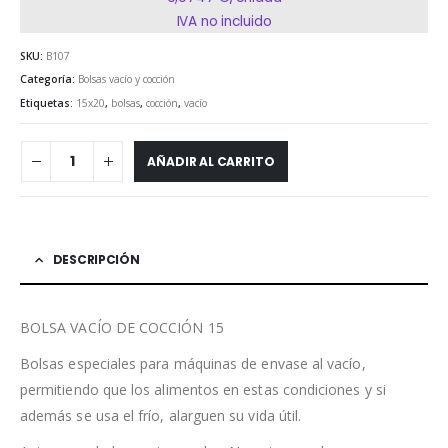
IVA no incluido
SKU:
B107
Categoría:
Bolsas vacío y cocción
Etiquetas:
15x20
,
bolsas
,
cocción
,
vacío
AÑADIR AL CARRITO
DESCRIPCIÓN
BOLSA VACÍO DE COCCIÓN 15
Bolsas especiales para máquinas de envase al vacío,
permitiendo que los alimentos en estas condiciones y si
además se usa el frío, alarguen su vida útil.