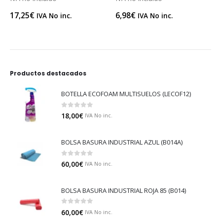
17,25
€
6,98
€
IVA No inc.
IVA No inc.
Productos destacados
BOTELLA ECOFOAM MULTISUELOS (LECOF12)
0
out of 5
18,00
€
IVA No inc.
BOLSA BASURA INDUSTRIAL AZUL (B014A)
0
out of 5
60,00
€
IVA No inc.
BOLSA BASURA INDUSTRIAL ROJA 85 (B014)
0
out of 5
60,00
€
IVA No inc.