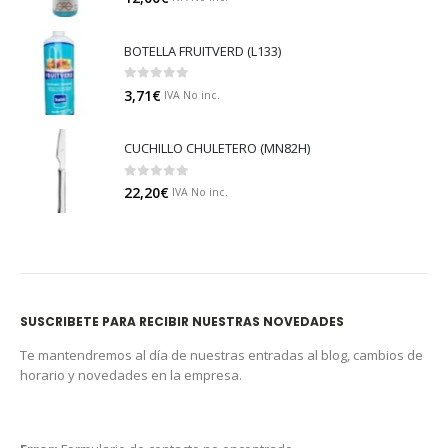
BOTELLA FRUITVERD (L133)
0
out of 5
3,71
€
IVA No inc.
CUCHILLO CHULETERO (MN82H)
0
out of 5
22,20
€
IVA No inc.
SUSCRIBETE PARA RECIBIR NUESTRAS NOVEDADES
Te mantendremos al día de nuestras entradas al blog, cambios de
horario y novedades en la empresa.