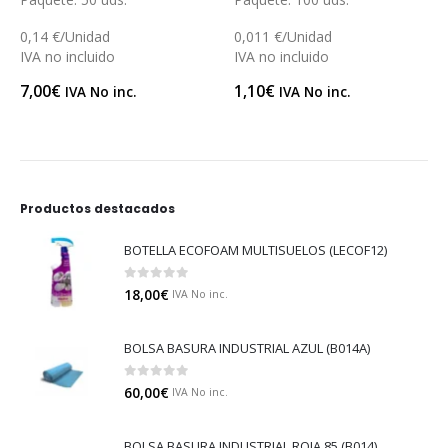
0,14 €/Unidad
0,011 €/Unidad
IVA no incluido
IVA no incluido
7,00
€
1,10
€
IVA No inc.
IVA No inc.
Productos destacados
BOTELLA ECOFOAM MULTISUELOS (LECOF12)
0
out of 5
18,00
€
IVA No inc.
BOLSA BASURA INDUSTRIAL AZUL (B014A)
0
out of 5
60,00
€
IVA No inc.
BOLSA BASURA INDUSTRIAL ROJA 85 (B014)