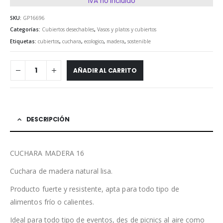
IVA no incluido
SKU:
GP16696
Categorías:
Cubiertos desechables
,
Vasos y platos y cubiertos
Etiquetas:
cubiertos
,
cuchara
,
ecologico
,
madera
,
sostenible
AÑADIR AL CARRITO
DESCRIPCIÓN
CUCHARA MADERA 16
Cuchara de madera natural lisa.
Producto fuerte y resistente, apta para todo tipo de
alimentos frío o calientes.
Ideal para todo tipo de eventos, des de picnics al aire como