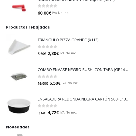
0
out of 5
60,00
€
IVA No inc.
Productos rebajados
TRIÁNGULO PIZZA GRANDE (X113)
0
out of 5
2,80
€
IVA No inc.
5,60
€
COMBO ENVASE NEGRO SUSHI CON TAPA (GP14529)
0
out of 5
6,50
€
IVA No inc.
13,00
€
ENSALADERA REDONDA NEGRA CARTÓN 500 (E130N)
0
out of 5
4,72
€
IVA No inc.
9,44
€
Novedades