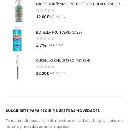
MICRODOR® AMBIENT PRO CON PULVERIZADOR (LB08)
0
out of 5
12,00
€
IVA No inc.
BOTELLA FRUITVERD (L133)
0
out of 5
3,71
€
IVA No inc.
CUCHILLO CHULETERO (MN82H)
0
out of 5
22,20
€
IVA No inc.
SUSCRIBETE PARA RECIBIR NUESTRAS NOVEDADES
Te mantendremos al día de nuestras entradas al blog, cambios de
horario y novedades en la empresa.