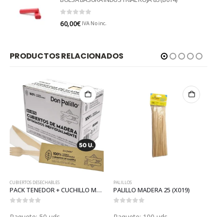
0
out of 5
60,00
€
IVA No inc.
PRODUCTOS RELACIONADOS
CUBIERTOS DESECHABLES
PALILLOS
PACK TENEDOR + CUCHILLO MADERA +SERVILLETA (V072)
PALILLO MADERA 25 (X019)
0
out of 5
0
out of 5
Paquete: 50 uds.
Paquete: 100 uds.