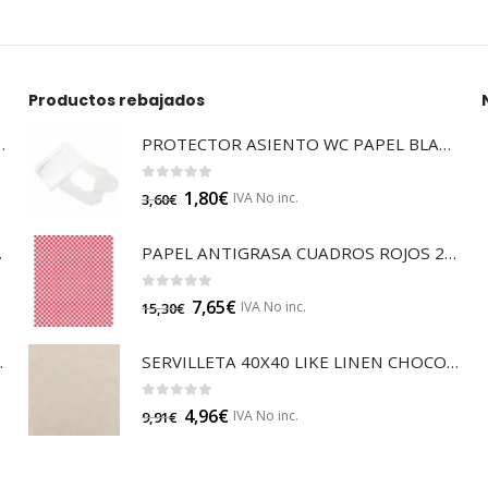
Productos rebajados
LTISUELOS (LECOF12)
PROTECTOR ASIENTO WC PAPEL BLANCO (GP16213)
0
out of 5
1,80
€
IVA No inc.
3,60
€
 (B014A)
PAPEL ANTIGRASA CUADROS ROJOS 20 (GP23324)
0
out of 5
7,65
€
IVA No inc.
15,30
€
JA 85 (B014)
SERVILLETA 40X40 LIKE LINEN CHOCOLATE (SGP17927)
0
out of 5
4,96
€
IVA No inc.
9,91
€