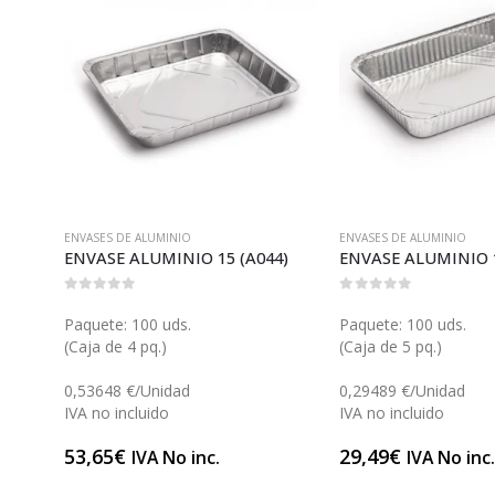
ENVASES DE ALUMINIO
ENVASES DE ALUMINIO
ENVASE ALUMINIO REDONDO 70 (A012)
ENVASE ALUMINIO 15 (A044)
ENVASE ALUMINIO 1
0
out of 5
0
out of 5
Paquete: 100 uds.
Paquete: 100 uds.
(Caja de 4 pq.)
(Caja de 5 pq.)
0,53648 €/Unidad
0,29489 €/Unidad
IVA no incluido
IVA no incluido
53,65
€
29,49
€
IVA No inc.
IVA No inc