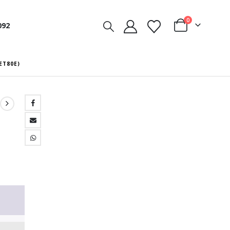
0
092
ET80E)