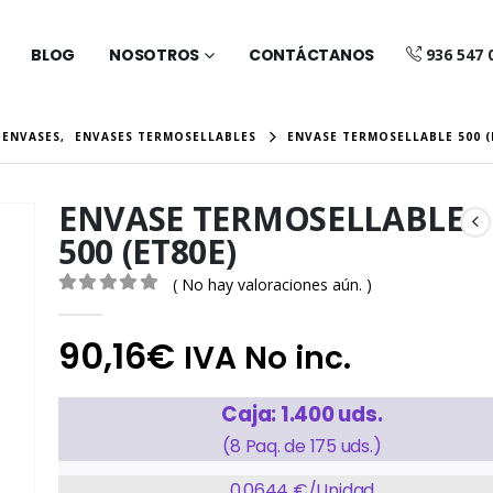
BLOG
NOSOTROS
CONTÁCTANOS
936 547 
 ENVASES
,
ENVASES TERMOSELLABLES
ENVASE TERMOSELLABLE 500 (
ENVASE TERMOSELLABLE
500 (ET80E)
( No hay valoraciones aún. )
0
out of 5
90,16
€
IVA No inc.
Caja: 1.400 uds.
(8
Paq. de 175 uds.)
0,0644 €/Unidad