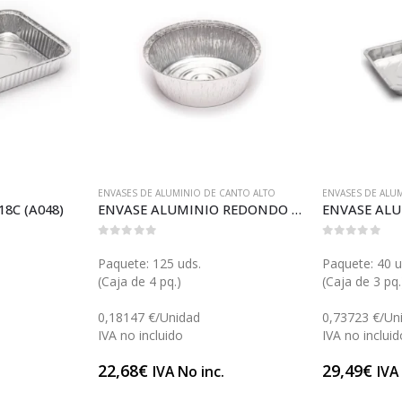
ENVASES DE ALUMINIO DE CANTO ALTO
ENVASES DE ALU
8C (A048)
ENVASE ALUMINIO REDONDO CANTO ALTO (A030)
ENVASE ALU
0
out of 5
0
out of 5
Paquete: 125 uds.
Paquete: 40 u
(Caja de 4 pq.)
(Caja de 3 pq.
0,18147 €/Unidad
0,73723 €/Un
IVA no incluido
IVA no incluid
22,68
€
29,49
€
.
IVA No inc.
IVA