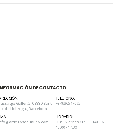
INFORMACIÓN DE CONTACTO
DIRECCIÓN:
TELÉFONO:
Passatge Gàller, 2, 08830 Sant
+34936547092
Boi de Llobregat, Barcelona
EMAIL:
HORARIO:
info@articulosdeunuso.com
Lun - Viernes / 8:00 - 14:00 y
15:00 - 17:30