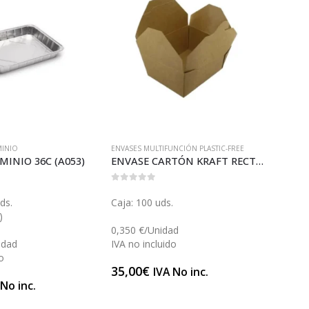
MINIO
ENVASES MULTIFUNCIÓN PLASTIC-FREE
ENVASE
MINIO 36C (A053)
ENVASE CARTÓN KRAFT RECTANGULAR GRANDE (X198)
ENVA
0
out of 5
0
out 
ds.
Caja: 100 uds.
Paque
)
(Caja
0,350 €/Unidad
idad
IVA no incluido
0,096
o
IVA n
35,00
€
IVA No inc.
9,64
 No inc.