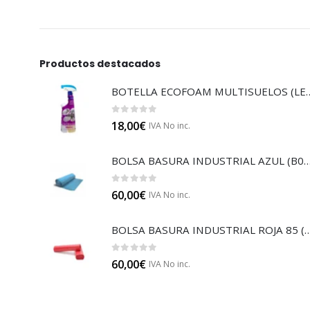
Productos destacados
BOTELLA ECOFOAM MU
0
out of 5
18,00
€
IVA No inc.
BOLSA BASURA INDUSTRIAL AZUL
0
out of 5
60,00
€
IVA No inc.
BOLSA BASURA INDUSTRIAL RO
0
out of 5
60,00
€
IVA No inc.