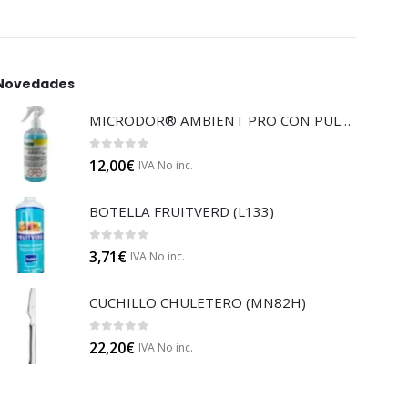
Novedades
MICRODOR® AMBIENT PRO CON PULVERIZADOR (LB08)
0
out of 5
12,00
€
IVA No inc.
BOTELLA FRUITVERD (L133)
0
out of 5
3,71
€
IVA No inc.
CUCHILLO CHULETERO (MN82H)
0
out of 5
22,20
€
IVA No inc.