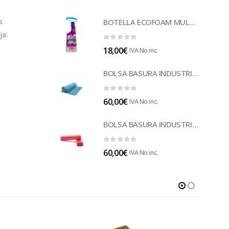
s
BOTELLA ECOFOAM MULTISUELOS (LECOF12)
ja.
0
out of 5
18,00
€
IVA No inc.
BOLSA BASURA INDUSTRIAL AZUL (B014A)
0
out of 5
60,00
€
IVA No inc.
BOLSA BASURA INDUSTRIAL ROJA 85 (B014)
0
out of 5
60,00
€
IVA No inc.