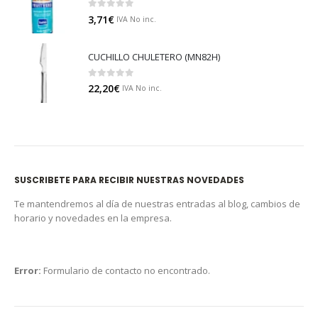
0
out of 5
3,71
€
IVA No inc.
CUCHILLO CHULETERO (MN82H)
0
out of 5
22,20
€
IVA No inc.
SUSCRIBETE PARA RECIBIR NUESTRAS NOVEDADES
Te mantendremos al día de nuestras entradas al blog, cambios de
horario y novedades en la empresa.
Error:
Formulario de contacto no encontrado.