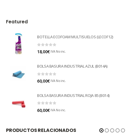
Featured
BOTELLA ECOFOAM MULTISUELOS (LECOF12)
0
out of 5
18,00
€
IVA No inc.
BOLSA BASURA INDUSTRIAL AZUL (B014A)
0
out of 5
60,00
€
IVA No inc.
BOLSA BASURA INDUSTRIAL ROJA 85 (B014)
0
out of 5
60,00
€
IVA No inc.
PRODUCTOS RELACIONADOS