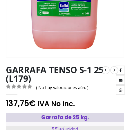
GARRAFA TENSO S-1 25
(L179)
( No hay valoraciones aún. )
0
out of 5
137,75
€
IVA No inc.
Garrafa de 25 kg.
5,51 €/Unidad