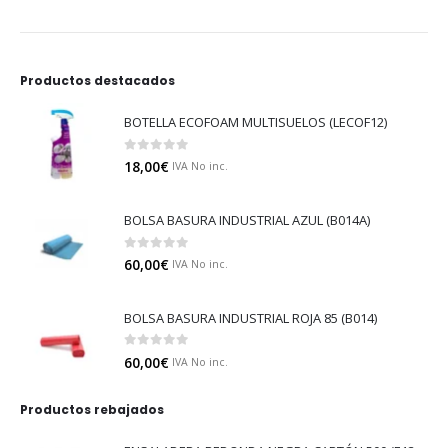
Productos destacados
BOTELLA ECOFOAM MULTISUELOS (LECOF12)
0
out of 5
18,00
€
IVA No inc.
BOLSA BASURA INDUSTRIAL AZUL (B014A)
0
out of 5
60,00
€
IVA No inc.
BOLSA BASURA INDUSTRIAL ROJA 85 (B014)
0
out of 5
60,00
€
IVA No inc.
Productos rebajados