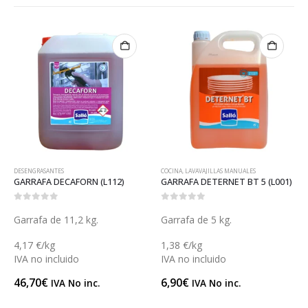
COCINA
,
LAVAVAJILLAS MANUALES
SALLO SPHERE
GARRAFA DETERNET BT 5 (L001)
UNIDAD SALLOSPHERE BLOCKY® (L192)
0
out of 5
0
out of 5
Garrafa de 5 kg.
Unidad
1,38 €/kg
16,96 €/Unidad
IVA no incluido
IVA no incluido
6,90
€
16,96
€
IVA No inc.
IVA No inc.