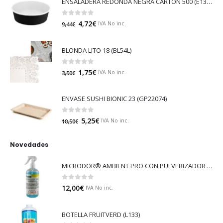
ENSALADERA REDONDA NEGRA CARTÓN 500 (E130N)
0
out of 5
4,72
€
IVA No inc.
9,44
€
BLONDA LITO 18 (BL54L)
0
out of 5
1,75
€
IVA No inc.
3,50
€
ENVASE SUSHI BIONIC 23 (GP22074)
0
out of 5
5,25
€
IVA No inc.
10,50
€
Novedades
MICRODOR® AMBIENT PRO CON PULVERIZADOR (LB08)
0
out of 5
12,00
€
IVA No inc.
BOTELLA FRUITVERD (L133)