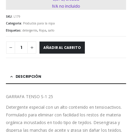
IVA no incluido
SKU:
L179
Categoría:
Productos para la ropa
Etiquetas:
detergente
,
Ropa
,
sallo
AÑADIR AL CARRITO
DESCRIPCIÓN
GARRAFA TENSO S-1 25
Detergente especial con un alto contenido en tensioactivos.
Formulado para eliminar con facilidad los restos de materia
orgánica incrustados en todo tipo de tejidos. Desengrasa y
dispersa las manchas de aceite y grasa sin dañar los tejidos.