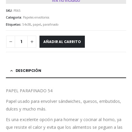
IVA no incluido
SKU:
P065
Categoría:
Papeles envoltorios
Etiquetas:
54x38
,
papel
,
parafinado
AÑADIR AL CARRITO
DESCRIPCIÓN
PAPEL PARAFINADO 54
Papel usado para envolver sándwiches, quesos, embutidos,
dulces y mucho más.
Es una excelente opción para hornear y cocinar al horno, ya
que resiste el calor y evita que los alimentos se peguen a las