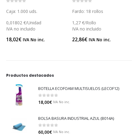
0
out of 5
0
out of 5
Fardo: 18 rollos
Fardo: 6 uds.
1,27 €/Rollo
4,35 €/Unidad
IVA no incluido
IVA no incluido
22,86
€
26,10
€
IVA No inc.
IVA No inc.
Productos destacados
BOTELLA ECOFOAM MULTISUELOS (LECOF12)
0
out of 5
18,00
€
IVA No inc.
BOLSA BASURA INDUSTRIAL AZUL (B014A)
0
out of 5
60,00
€
IVA No inc.