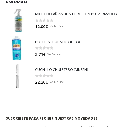
Novedades
MICRODOR® AMBIENT PRO CON PULVERIZADOR (LB08)
0
out of 5
12,00
€
IVA No inc.
BOTELLA FRUITVERD (L133)
0
out of 5
3,71
€
IVA No inc.
CUCHILLO CHULETERO (MN82H)
0
out of 5
22,20
€
IVA No inc.
SUSCRIBETE PARA RECIBIR NUESTRAS NOVEDADES