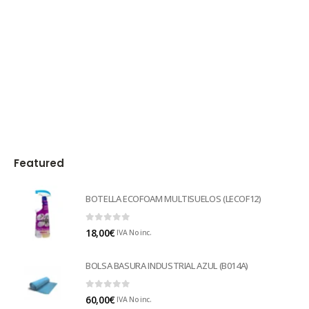
Featured
BOTELLA ECOFOAM MULTISUELOS (LECOF12)
0
out of 5
18,00
€
IVA No inc.
BOLSA BASURA INDUSTRIAL AZUL (B014A)
0
out of 5
60,00
€
IVA No inc.