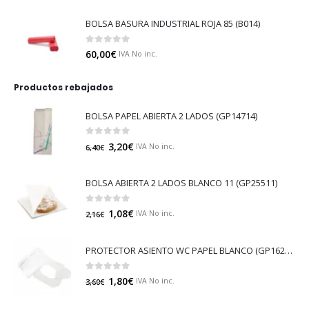
BOLSA BASURA INDUSTRIAL ROJA 85 (B014)
0
out of 5
60,00
€
IVA No inc.
Productos rebajados
BOLSA PAPEL ABIERTA 2 LADOS (GP14714)
0
out of 5
3,20
€
IVA No inc.
6,40
€
BOLSA ABIERTA 2 LADOS BLANCO 11 (GP25511)
0
out of 5
1,08
€
IVA No inc.
2,16
€
PROTECTOR ASIENTO WC PAPEL BLANCO (GP16213)
0
out of 5
1,80
€
IVA No inc.
3,60
€