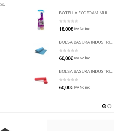
os.
BOTELLA ECOFOAM MULTISUELOS (LECOF12)
0
out of 5
18,00
€
IVA No inc.
BOLSA BASURA INDUSTRIAL AZUL (B014A)
0
out of 5
60,00
€
IVA No inc.
BOLSA BASURA INDUSTRIAL ROJA 85 (B014)
0
out of 5
60,00
€
IVA No inc.