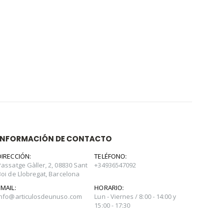
INFORMACIÓN DE CONTACTO
DIRECCIÓN:
TELÉFONO:
Passatge Gàller, 2, 08830 Sant
+34936547092
Boi de Llobregat, Barcelona
EMAIL:
HORARIO:
info@articulosdeunuso.com
Lun - Viernes / 8:00 - 14:00 y
15:00 - 17:30