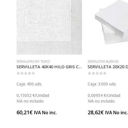
SERVILLETAS NO TEJIDO
SERVILLETAS BLANCAS
0175)
SERVILLETA 40X40 HILO GRIS COTTONTEX (S115)
0
out of 5
0
out of 5
Caja: 400 uds.
Caja: 3.000 uds.
0,15052 €/Unidad
0,00954 €/Unidad
IVA no incluido
IVA no incluido
60,21
€
28,62
€
IVA No inc.
IVA No inc