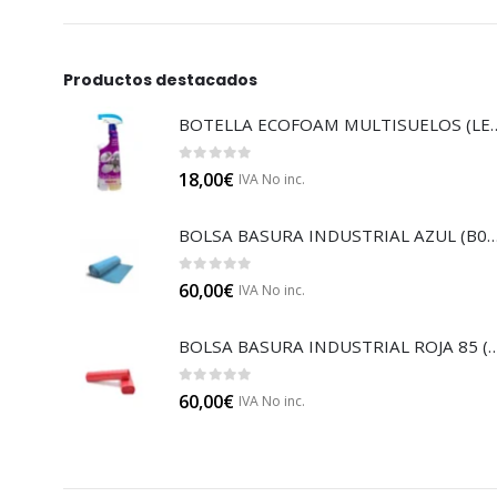
Productos destacados
BOTELLA ECOFOAM MU
0
out of 5
18,00
€
IVA No inc.
BOLSA BASURA INDUSTRIAL AZUL
0
out of 5
60,00
€
IVA No inc.
BOLSA BASURA INDUSTRIAL RO
0
out of 5
60,00
€
IVA No inc.