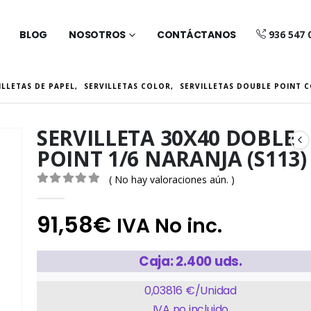
BLOG
NOSOTROS
CONTÁCTANOS
936 547 
ILLETAS DE PAPEL
,
SERVILLETAS COLOR
,
SERVILLETAS DOUBLE POINT 
SERVILLETA 30X40 DOBLE
POINT 1/6 NARANJA (S113)
( No hay valoraciones aún. )
0
out of 5
91,58
€
IVA No inc.
Caja: 2.400 uds.
0,03816 €/Unidad
IVA no incluido