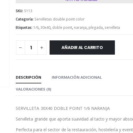
SKU:
S113
Categoría:
Servilletas double point color
Etiquetas:
1/6
,
30x40
,
doble point
,
naranja
,
plegada
,
servilleta
AÑADIR AL CARRITO
DESCRIPCIÓN
INFORMACIÓN ADICIONAL
VALORACIONES (0)
SERVILLETA 30X40 DOBLE POINT 1/6 NARANJA
Servilleta grande que aporta suavidad al tacto y mayor abso
Perfecta para el sector de la restauración, hostelería y even