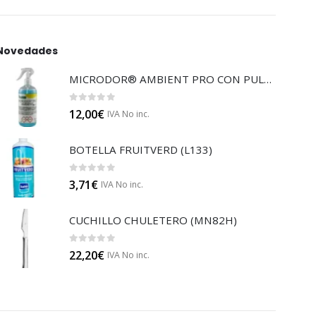
Novedades
MICRODOR® AMBIENT PRO CON PULVERIZADOR (LB08)
0
out of 5
12,00
€
IVA No inc.
BOTELLA FRUITVERD (L133)
0
out of 5
3,71
€
IVA No inc.
CUCHILLO CHULETERO (MN82H)
0
out of 5
22,20
€
IVA No inc.