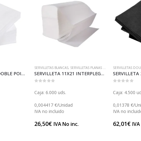
SERVILLETAS BLANCAS
,
SERVILLETAS PLANAS Y PARA DISPENSADORES
SERVILLETAS DO
SERVILLETA 20X20 DOBLE POINT BLANCA (S109)
SERVILLETA 11X21 INTERPLEGADA BLANCA (S020)
0
out of 5
0
out of 5
Caja: 6.000 uds.
Caja: 4.500 ud
0,004417 €/Unidad
0,01378 €/Un
IVA no incluido
IVA no incluid
26,50
€
62,01
€
.
IVA No inc.
IVA