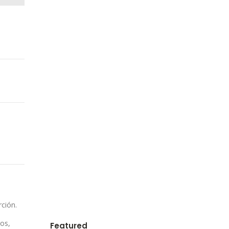
rción.
tos,
Featured