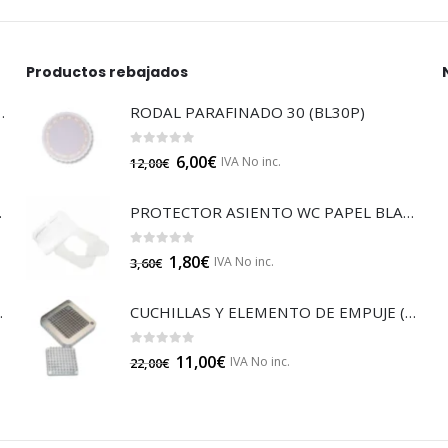
Productos rebajados
LTISUELOS (LECOF12)
RODAL PARAFINADO 30 (BL30P)
0
out of 5
6,00
€
IVA No inc.
12,00
€
 (B014A)
PROTECTOR ASIENTO WC PAPEL BLANCO (GP16213)
0
out of 5
1,80
€
IVA No inc.
3,60
€
JA 85 (B014)
CUCHILLAS Y ELEMENTO DE EMPUJE (GP15903)
0
out of 5
11,00
€
IVA No inc.
22,00
€