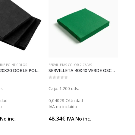
UBLE POINT COLOR
SERVILLETAS COLOR 2 CAPAS
SERVIL
SERVILLETA 20X20 DOBLE POINT NEGRA (S023P)
SERVILLETA 40X40 VERDE OSCURO (S052)
SERV
0
out of 5
0
out 
s.
Caja: 1.200 uds.
Caja:
idad
0,04028 €/Unidad
0,043
o
IVA no incluido
IVA n
48,34
€
104,
 No inc.
IVA No inc.