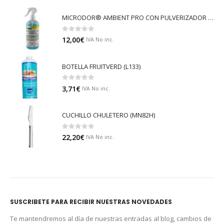
MICRODOR® AMBIENT PRO CON PULVERIZADOR (LB08)
0
out of 5
12,00
€
IVA No inc.
BOTELLA FRUITVERD (L133)
0
out of 5
3,71
€
IVA No inc.
CUCHILLO CHULETERO (MN82H)
0
out of 5
22,20
€
IVA No inc.
SUSCRIBETE PARA RECIBIR NUESTRAS NOVEDADES
Te mantendremos al día de nuestras entradas al blog, cambios de