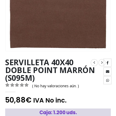
SERVILLETA 40X40
DOBLE POINT MARRÓN
(S095M)
( No hay valoraciones aún. )
0
out of 5
50,88
€
IVA No inc.
Caja: 1.200 uds.