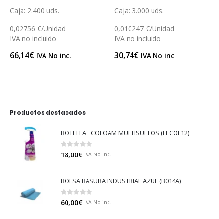
0
out of 5
0
out of 5
Caja: 3.000 uds.
Caja: 400 uds.
0,010247 €/Unidad
0,1403 €/Unidad
IVA no incluido
IVA no incluido
30,74
€
56,12
€
IVA No inc.
IVA No inc.
Productos destacados
BOTELLA ECOFOAM MULTISUELOS (LECOF12)
0
out of 5
18,00
€
IVA No inc.
BOLSA BASURA INDUSTRIAL AZUL (B014A)
0
out of 5
60,00
€
IVA No inc.