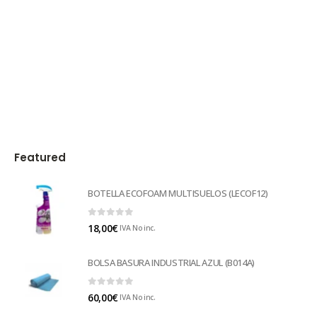
Featured
BOTELLA ECOFOAM MULTISUELOS (LECOF12)
0
out of 5
18,00
€
IVA No inc.
BOLSA BASURA INDUSTRIAL AZUL (B014A)
0
out of 5
60,00
€
IVA No inc.