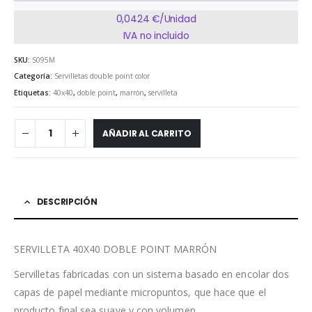
0,0424 €/Unidad
IVA no incluido
SKU:
S095M
Categoría:
Servilletas double point color
Etiquetas:
40x40
,
doble point
,
marrón
,
servilleta
AÑADIR AL CARRITO
DESCRIPCIÓN
SERVILLETA 40X40 DOBLE POINT MARRÓN
Servilletas fabricadas con un sistema basado en encolar dos
capas de papel mediante micropuntos, que hace que el
producto final sea suave y con volumen.