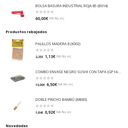
BOLSA BASURA INDUSTRIAL ROJA 85 (B014)
0
out of 5
60,00
€
IVA No inc.
Productos rebajados
PALILLOS MADERA 8 (X002)
0
out of 5
1,13
€
IVA No inc.
2,25
€
COMBO ENVASE NEGRO SUSHI CON TAPA (GP14529)
0
out of 5
6,50
€
IVA No inc.
13,00
€
DOBLE PINCHO BAMBÚ (MB83)
0
out of 5
0,92
€
IVA No inc.
1,84
€
Novedades