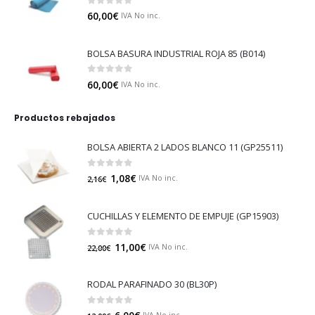
0
out of 5
60,00
€
IVA No inc.
BOLSA BASURA INDUSTRIAL ROJA 85 (B014)
0
out of 5
60,00
€
IVA No inc.
Productos rebajados
BOLSA ABIERTA 2 LADOS BLANCO 11 (GP25511)
0
out of 5
1,08
€
IVA No inc.
2,16
€
CUCHILLAS Y ELEMENTO DE EMPUJE (GP15903)
0
out of 5
11,00
€
IVA No inc.
22,00
€
RODAL PARAFINADO 30 (BL30P)
0
out of 5