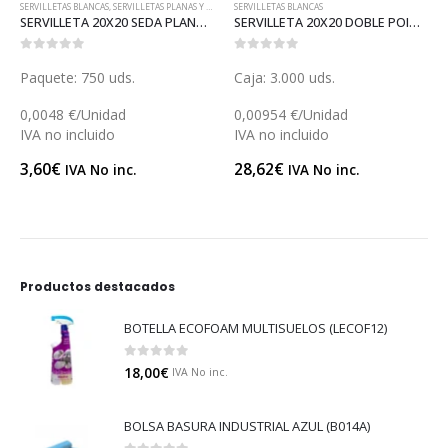
SERVILLETAS BLANCAS
,
SERVILLETAS PLANAS Y PARA DISPENSADORES
SERVILLETAS BLANCAS
SERVILLETA 20X20 SEDA PLANA (S007)
SERVILLETA 20X20 DOBLE POINT BLANCA (S109)
0
out of 5
0
out of 5
Paquete: 750 uds.
Caja: 3.000 uds.
0,0048 €/Unidad
0,00954 €/Unidad
IVA no incluido
IVA no incluido
3,60
€
28,62
€
IVA No inc.
IVA No inc.
Productos destacados
BOTELLA ECOFOAM MULTISUELOS (LECOF12)
0
out of 5
18,00
€
IVA No inc.
BOLSA BASURA INDUSTRIAL AZUL (B014A)