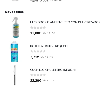
6,00
€
IVA No inc.
12,00
€
Novedades
MICRODOR® AMBIENT PRO CON PULVERIZADOR (LB08)
0
out of 5
12,00
€
IVA No inc.
BOTELLA FRUITVERD (L133)
0
out of 5
3,71
€
IVA No inc.
CUCHILLO CHULETERO (MN82H)
0
out of 5
22,20
€
IVA No inc.