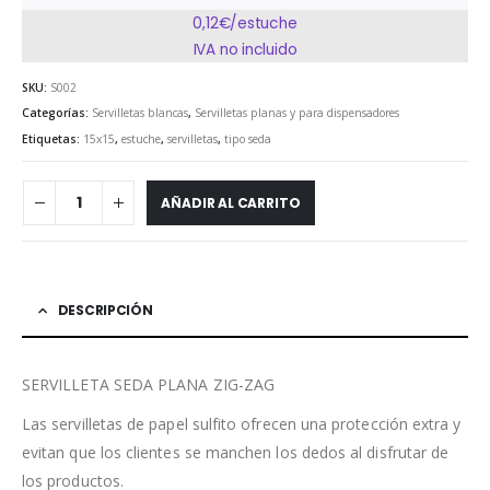
0,12€/estuche
IVA no incluido
SKU:
S002
Categorías:
Servilletas blancas
,
Servilletas planas y para dispensadores
Etiquetas:
15x15
,
estuche
,
servilletas
,
tipo seda
AÑADIR AL CARRITO
DESCRIPCIÓN
SERVILLETA SEDA PLANA ZIG-ZAG
Las servilletas de papel sulfito ofrecen una protección extra y
evitan que los clientes se manchen los dedos al disfrutar de
los productos.