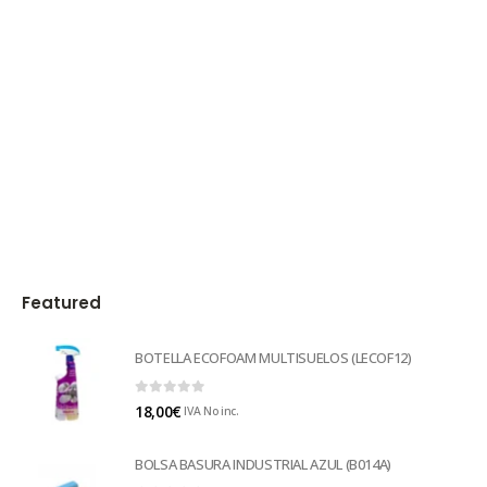
Featured
BOTELLA ECOFOAM MULTISUELOS (LECOF12)
0
out of 5
18,00
€
IVA No inc.
BOLSA BASURA INDUSTRIAL AZUL (B014A)