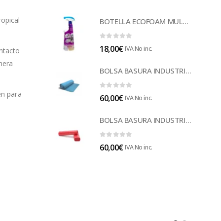
ropical
BOTELLA ECOFOAM MULTISUELOS (LECOF12)
0
out of 5
18,00
€
IVA No inc.
ontacto
nera
BOLSA BASURA INDUSTRIAL AZUL (B014A)
en para
0
out of 5
60,00
€
IVA No inc.
BOLSA BASURA INDUSTRIAL ROJA 85 (B014)
0
out of 5
60,00
€
IVA No inc.