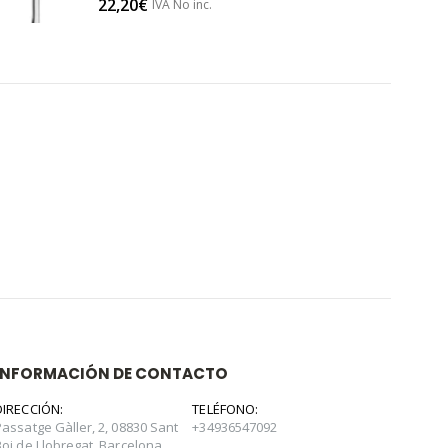
22,20
€
IVA No inc.
INFORMACIÓN DE CONTACTO
DIRECCIÓN:
TELÉFONO:
Passatge Gàller, 2, 08830 Sant
+34936547092
Boi de Llobregat, Barcelona