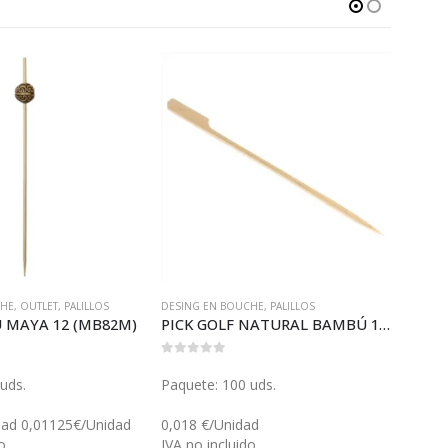
CHE
,
OUTLET
,
PALILLOS
DESING EN BOUCHE
,
PALILLOS
DESIN
 MAYA 12 (MB82M)
PICK GOLF NATURAL BAMBÚ 15 (GP14202)
0
out of 5
0
out 
uds.
Paquete: 100 uds.
Paque
dad 0,01125€/Unidad
0,018 €/Unidad
0,019
o
IVA no incluido
IVA n