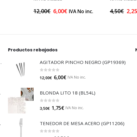
12,00
€
6,00
€
4,50
€
2,2
IVA No inc.
Productos rebajados
LTISUELOS (LECOF12)
AGITADOR PINCHO NEGRO (GP19369)
0
out of 5
6,00
€
IVA No inc.
12,00
€
 (B014A)
BLONDA LITO 18 (BL54L)
0
out of 5
1,75
€
IVA No inc.
3,50
€
JA 85 (B014)
TENEDOR DE MESA ACERO (GP11206)
0
out of 5