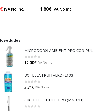
5
€
1,80
€
1,90
IVA No inc.
IVA No inc.
Novedades
MICRODOR® AMBIENT PRO CON PULVERIZADOR (LB08)
0
out of 5
12,00
€
IVA No inc.
BOTELLA FRUITVERD (L133)
0
out of 5
3,71
€
IVA No inc.
CUCHILLO CHULETERO (MN82H)
0
out of 5