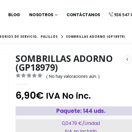
BLOG
NOSOTROS
CONTÁCTANOS
936 547 
SORIOS DE SERVICIO
,
PALILLOS
SOMBRILLAS ADORNO (GP18979)
SOMBRILLAS ADORNO
(GP18979)
( No hay valoraciones aún. )
0
out of 5
6,90
€
IVA No inc.
Paquete: 144 uds.
0,0479 €/Unidad
IVA no incluido