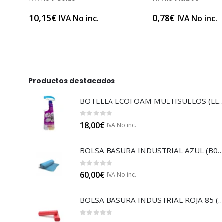
10,15
€
0,78
€
IVA No inc.
IVA No inc.
Productos destacados
BOTELLA ECOFOAM MU
0
out of 5
18,00
€
IVA No inc.
BOLSA BASURA INDUSTRIAL AZUL
0
out of 5
60,00
€
IVA No inc.
BOLSA BASURA INDUSTRIAL RO
0
out of 5