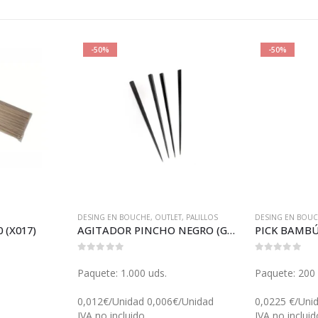
-50%
-50%
DESING EN BOUCHE
,
OUTLET
,
PALILLOS
DESING EN BOU
 (X017)
AGITADOR PINCHO NEGRO (GP19369)
PICK BAMBÚ
0
out of 5
0
out of 5
Paquete: 1.000 uds.
Paquete: 200 
0,012€/Unidad 0,006€/Unidad
0,0225 €/Uni
IVA no incluido
IVA no incluid