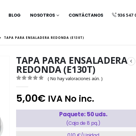
BLOG
NOSOTROS
CONTÁCTANOS
936 547 
TAPA PARA ENSALADERA REDONDA (E130T)
TAPA PARA ENSALADERA
REDONDA (E130T)
( No hay valoraciones aún. )
0
out of 5
5,00
€
IVA No inc.
Paquete: 50 uds.
(Caja de 8 pq.)
0,10 €/Unidad