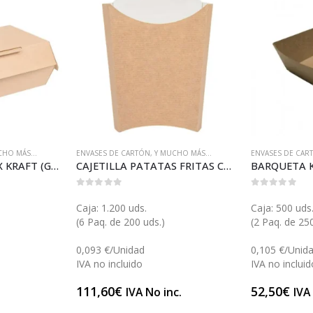
CHO MÁS...
ENVASES DE CARTÓN
,
Y MUCHO MÁS...
ENVASES DE CAR
ENVASE LUNCH BOX KRAFT (GP23506)
CAJETILLA PATATAS FRITAS CARTÓN JUMBO (GP23440)
0
out of 5
0
out of 5
Caja: 1.200 uds.
Caja: 500 uds
(6 Paq. de 200 uds.)
(2 Paq. de 25
0,093 €/Unidad
0,105 €/Unid
IVA no incluido
IVA no incluid
111,60
€
52,50
€
.
IVA No inc.
IVA