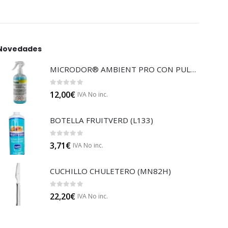
Novedades
MICRODOR® AMBIENT PRO CON PULVERIZADOR (LB08)
0
out of 5
12,00
€
IVA No inc.
BOTELLA FRUITVERD (L133)
0
out of 5
3,71
€
IVA No inc.
CUCHILLO CHULETERO (MN82H)
0
out of 5
22,20
€
IVA No inc.