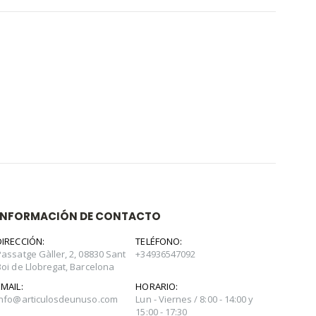
INFORMACIÓN DE CONTACTO
DIRECCIÓN:
TELÉFONO:
Passatge Gàller, 2, 08830 Sant
+34936547092
Boi de Llobregat, Barcelona
EMAIL:
HORARIO:
info@articulosdeunuso.com
Lun - Viernes / 8:00 - 14:00 y
15:00 - 17:30