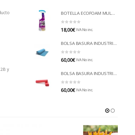
oducto
BOTELLA ECOFOAM MULTISUELOS (LECOF12)
0
out of 5
18,00
€
IVA No inc.
BOLSA BASURA INDUSTRIAL AZUL (B014A)
0
out of 5
60,00
€
IVA No inc.
32B y
BOLSA BASURA INDUSTRIAL ROJA 85 (B014)
0
out of 5
60,00
€
IVA No inc.