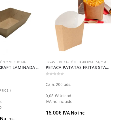
TÓN
,
Y MUCHO MÁS...
ENVASES DE CARTÓN
,
HAMBURGUESA
,
Y MUCHO MÁS...
ENVAS
BARQUETA KRAFT LAMINADA 85 (E85135)
PETACA PATATAS FRITAS STANDARD (GP23438)
0
out of 5
0
out 
.
Caja: 200 uds.
Caja:
0 uds.)
(6 Pa
0,08 €/Unidad
ad
IVA no incluido
0,263
o
IVA n
16,00
€
IVA No inc.
78,9
 No inc.