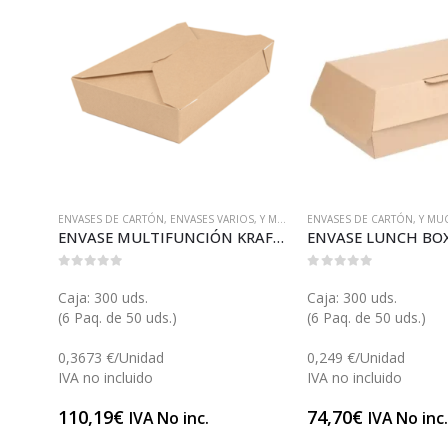
.
ENVASES DE CARTÓN
,
ENVASES VARIOS
,
Y MUCHO MÁS...
ENVASES DE CARTÓN
,
Y MU
COMBO ENSALADERA REDONDA 500 (E130COMB)
ENVASE MULTIFUNCIÓN KRAFT 1470 (GP23460)
0
out of 5
0
out of 5
Caja: 300 uds.
Caja: 300 uds.
(6 Paq. de 50 uds.)
(6 Paq. de 50 uds.)
0,3673 €/Unidad
0,249 €/Unidad
IVA no incluido
IVA no incluido
110,19
€
74,70
€
IVA No inc.
IVA No inc