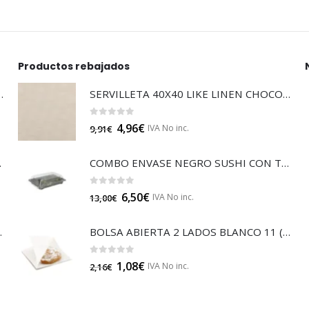
Productos rebajados
LTISUELOS (LECOF12)
SERVILLETA 40X40 LIKE LINEN CHOCOLATE (SGP17927)
0
out of 5
4,96
€
IVA No inc.
9,91
€
 (B014A)
COMBO ENVASE NEGRO SUSHI CON TAPA (GP14529)
0
out of 5
6,50
€
IVA No inc.
13,00
€
JA 85 (B014)
BOLSA ABIERTA 2 LADOS BLANCO 11 (GP25511)
0
out of 5
1,08
€
IVA No inc.
2,16
€