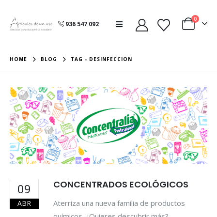
0
936 547 092
HOME
BLOG
TAG -
DESINFECCION
CONCENTRADOS ECOLÓGICOS
09
Aterriza una nueva familia de productos
ABR
químicos. ¿Quieres descubrir más?