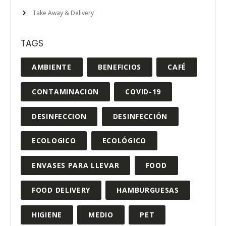
Take Away & Delivery
TAGS
AMBIENTE
BENEFICIOS
CAFÉ
CONTAMINACION
COVID-19
DESINFECCION
DESINFECCIÓN
ECOLOGICO
ECOLÓGICO
ENVASES PARA LLEVAR
FOOD
FOOD DELIVERY
HAMBURGUESAS
HIGIENE
MEDIO
PET