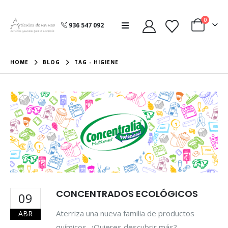
0
936 547 092
HOME
BLOG
TAG -
HIGIENE
CONCENTRADOS ECOLÓGICOS
09
Aterriza una nueva familia de productos
ABR
químicos. ¿Quieres descubrir más?