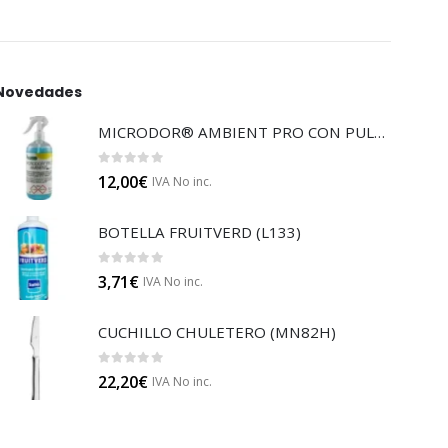
Novedades
MICRODOR® AMBIENT PRO CON PULVERIZADOR (LB08)
0
out of 5
12,00
€
IVA No inc.
BOTELLA FRUITVERD (L133)
0
out of 5
3,71
€
IVA No inc.
CUCHILLO CHULETERO (MN82H)
0
out of 5
22,20
€
IVA No inc.