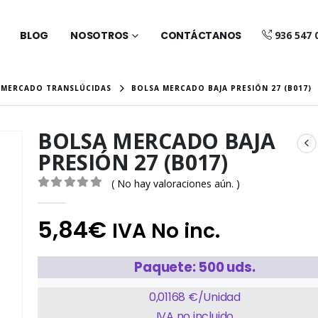
BLOG
NOSOTROS
CONTÁCTANOS
936 547 
 MERCADO TRANSLÚCIDAS
BOLSA MERCADO BAJA PRESIÓN 27 (B017)
BOLSA MERCADO BAJA
PRESIÓN 27 (B017)
( No hay valoraciones aún. )
0
out of 5
5,84
€
IVA No inc.
Paquete: 500 uds.
0,01168 €/Unidad
IVA no incluido