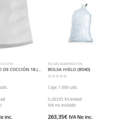
 COCCIÓN
BOLSAS ALIMENTACIÓN
INDUST
BOLSA VACÍO DE COCCIÓN 18 (B106)
BOLSA HIELO (B040)
0
out of 5
0
out 
uds.
Caja: 1.000 uds.
Caja: 
(Caja
dad
0,26335 €/Unidad
o
IVA no incluido
2,42 
IVA n
263,35
€
o inc.
IVA No inc.
60,5