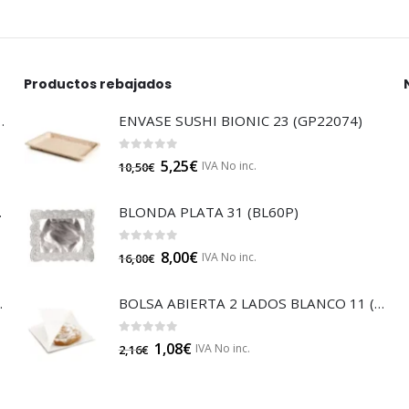
Productos rebajados
LTISUELOS (LECOF12)
ENVASE SUSHI BIONIC 23 (GP22074)
0
out of 5
5,25
€
IVA No inc.
10,50
€
 (B014A)
BLONDA PLATA 31 (BL60P)
0
out of 5
8,00
€
IVA No inc.
16,00
€
JA 85 (B014)
BOLSA ABIERTA 2 LADOS BLANCO 11 (GP25511)
0
out of 5
1,08
€
IVA No inc.
2,16
€