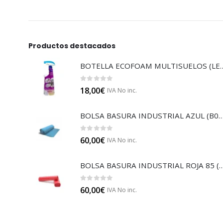
Productos destacados
BOTELLA ECOFOAM MU
0
out of 5
18,00
€
IVA No inc.
BOLSA BASURA INDUSTRIAL AZUL
0
out of 5
60,00
€
IVA No inc.
BOLSA BASURA INDUSTRIAL RO
0
out of 5
60,00
€
IVA No inc.