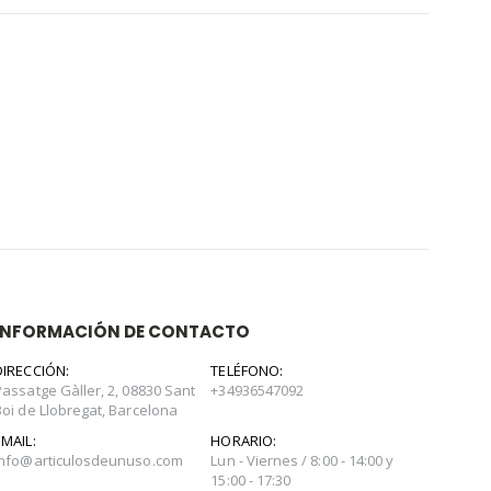
INFORMACIÓN DE CONTACTO
DIRECCIÓN:
TELÉFONO:
Passatge Gàller, 2, 08830 Sant
+34936547092
Boi de Llobregat, Barcelona
EMAIL:
HORARIO:
info@articulosdeunuso.com
Lun - Viernes / 8:00 - 14:00 y
15:00 - 17:30