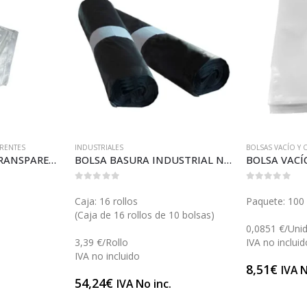
RENTES
INDUSTRIALES
BOLSAS VACÍO Y
BOLSA MERCADO TRANSPARENTE 15 (B026)
BOLSA BASURA INDUSTRIAL NEGRA GRANDE (B010)
0
out of 5
0
out of 5
Caja: 16 rollos
Paquete: 100 
(Caja de 16 rollos de 10 bolsas)
0,0851 €/Uni
3,39 €/Rollo
IVA no incluid
IVA no incluido
8,51
€
IVA N
54,24
€
IVA No inc.