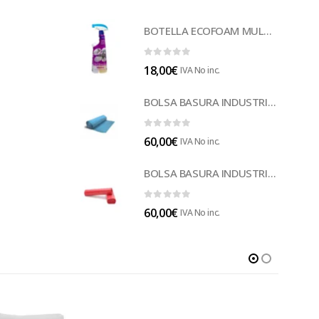
BOTELLA ECOFOAM MULTISUELOS (LECOF12)
0
out of 5
18,00
€
IVA No inc.
BOLSA BASURA INDUSTRIAL AZUL (B014A)
0
out of 5
60,00
€
IVA No inc.
BOLSA BASURA INDUSTRIAL ROJA 85 (B014)
0
out of 5
60,00
€
IVA No inc.