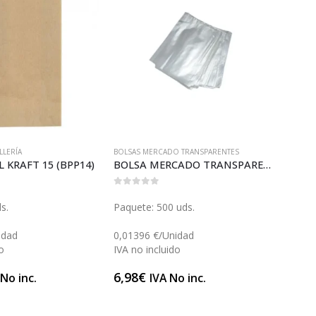
LLERÍA
BOLSAS MERCADO TRANSPARENTES
BOLSA
 KRAFT 15 (BPP14)
BOLSA MERCADO TRANSPARENTE 15 (B026)
0
out of 5
0
out 
ds.
Paquete: 500 uds.
Caja: 
(Caja
idad
0,01396 €/Unidad
o
IVA no incluido
2,20 
IVA n
6,98
€
 No inc.
IVA No inc.
55,0