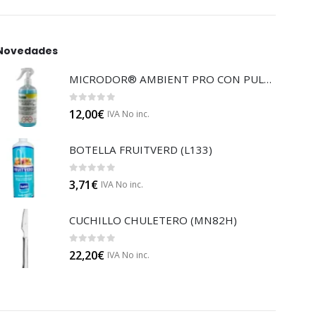
Novedades
MICRODOR® AMBIENT PRO CON PULVERIZADOR (LB08)
0
out of 5
12,00
€
IVA No inc.
BOTELLA FRUITVERD (L133)
0
out of 5
3,71
€
IVA No inc.
CUCHILLO CHULETERO (MN82H)
0
out of 5
22,20
€
IVA No inc.