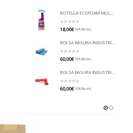
BOTELLA ECOFOAM MULTISUELOS (LECOF12)
0
out of 5
18,00
€
IVA No inc.
BOLSA BASURA INDUSTRIAL AZUL (B014A)
0
out of 5
60,00
€
IVA No inc.
BOLSA BASURA INDUSTRIAL ROJA 85 (B014)
0
out of 5
60,00
€
IVA No inc.