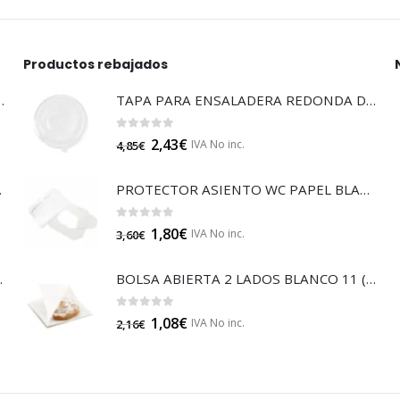
Productos rebajados
LTISUELOS (LECOF12)
TAPA PARA ENSALADERA REDONDA DE 750 (E132NT)
0
out of 5
2,43
€
IVA No inc.
4,85
€
 (B014A)
PROTECTOR ASIENTO WC PAPEL BLANCO (GP16213)
0
out of 5
1,80
€
IVA No inc.
3,60
€
JA 85 (B014)
BOLSA ABIERTA 2 LADOS BLANCO 11 (GP25511)
0
out of 5
1,08
€
IVA No inc.
2,16
€