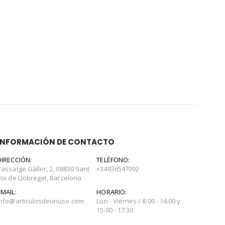
INFORMACIÓN DE CONTACTO
DIRECCIÓN:
TELÉFONO:
Passatge Gàller, 2, 08830 Sant
+34936547092
Boi de Llobregat, Barcelona
EMAIL:
HORARIO:
info@articulosdeunuso.com
Lun - Viernes / 8:00 - 14:00 y
15:00 - 17:30