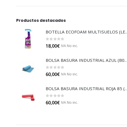
Productos destacados
BOTELLA ECOFOAM MU
0
out of 5
18,00
€
IVA No inc.
BOLSA BASURA INDUSTRIAL AZUL
0
out of 5
60,00
€
IVA No inc.
BOLSA BASURA INDUSTRIAL RO
0
out of 5
60,00
€
IVA No inc.