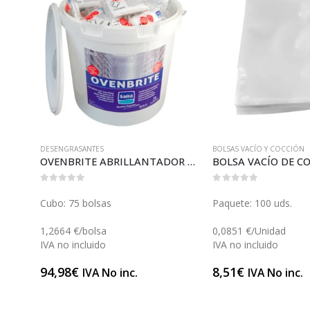
DESENGRASANTES
BOLSAS VACÍO Y COCCIÓN
BOLSA VACÍO DE COCCIÓN 25 (B103)
OVENBRITE ABRILLANTADOR HORNOS (L129A)
0
out of 5
0
out of 5
Cubo: 75 bolsas
Paquete: 100 uds.
1,2664 €/bolsa
0,0851 €/Unidad
IVA no incluido
IVA no incluido
94,98
€
8,51
€
IVA No inc.
IVA No inc.