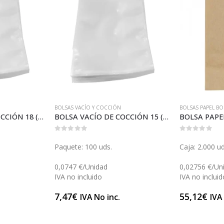
BOLSAS VACÍO Y COCCIÓN
BOLSAS PAPEL BO
BOLSA VACÍO DE COCCIÓN 18 (B106)
BOLSA VACÍO DE COCCIÓN 15 (B107)
BOLSA PAPEL
0
out of 5
0
out of 5
Paquete: 100 uds.
Caja: 2.000 u
0,0747 €/Unidad
0,02756 €/Un
IVA no incluido
IVA no incluid
7,47
€
55,12
€
IVA No inc.
IVA