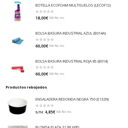
BOTELLA ECOFOAM MULTISUELOS (LECOF12)
0
out of 5
18,00
€
IVA No inc.
BOLSA BASURA INDUSTRIAL AZUL (B014A)
0
out of 5
60,00
€
IVA No inc.
BOLSA BASURA INDUSTRIAL ROJA 85 (B014)
0
out of 5
60,00
€
IVA No inc.
Productos rebajados
ENSALADERA REDONDA NEGRA 750 (E132N)
0
out of 5
4,85
€
IVA No inc.
9,71
€
BLONDA PLATA 31 (BL60P)