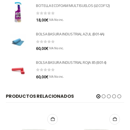
BOTELLA ECOFOAM MULTISUELOS (LECOF12)
0
out of 5
18,00
€
IVA No inc.
BOLSA BASURA INDUSTRIAL AZUL (B014A)
0
out of 5
60,00
€
IVA No inc.
BOLSA BASURA INDUSTRIAL ROJA 85 (B014)
0
out of 5
60,00
€
IVA No inc.
PRODUCTOS RELACIONADOS