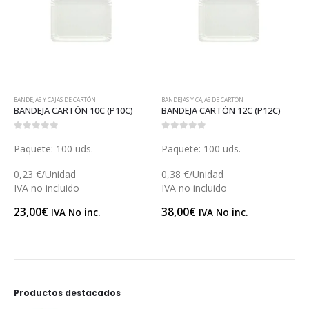
,
Y MUCHO MÁS...
BANDEJAS Y CAJAS DE CARTÓN
BANDEJAS Y CAJAS DE CARTÓN
BANDEJA CARTÓN 10C (P10C)
BANDEJA CARTÓN 12C (P12C)
0
out of 5
0
out of 5
Paquete: 100 uds.
Paquete: 100 uds.
0,23 €/Unidad
0,38 €/Unidad
IVA no incluido
IVA no incluido
23,00
€
38,00
€
IVA No inc.
IVA No inc.
Productos destacados