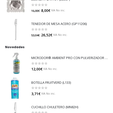
0
out of 5
8,00
€
IVA No inc.
16,00
€
TENEDOR DE MESA ACERO (GP11206)
0
out of 5
26,52
€
IVA No inc.
53,04
€
Novedades
MICRODOR® AMBIENT PRO CON PULVERIZADOR (LB08)
0
out of 5
12,00
€
IVA No inc.
BOTELLA FRUITVERD (L133)
0
out of 5
3,71
€
IVA No inc.
CUCHILLO CHULETERO (MN82H)