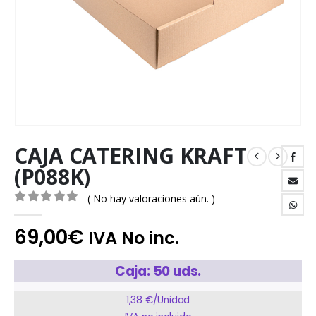
CAJA CATERING KRAFT
(P088K)
( No hay valoraciones aún. )
0
out of 5
69,00
€
IVA No inc.
Caja: 50 uds.
1,38 €/Unidad